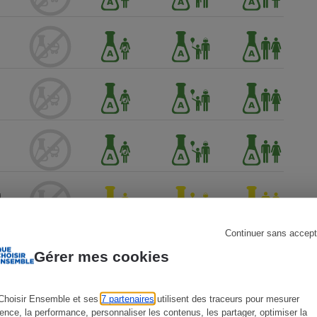
s
Réfrigérateur
Continuer sans accept
Gérer mes cookies
Choisir Ensemble et ses
7 partenaires
utilisent des traceurs pour mesurer
ience, la performance, personnaliser les contenus, les partager, optimiser la