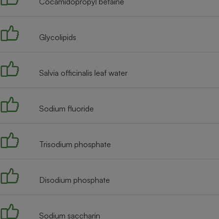
Cocamidopropyl betaine
Radiateur électrique
Téléphone mobile -
Glycolipids
Smartphone
Plaque de cuisson à
induction
Salvia officinalis leaf water
Climatiseur -
Sodium fluoride
Ventilateur
Antivirus
Trisodium phosphate
Climatiseur -
Ventilateur
Disodium phosphate
Sodium saccharin