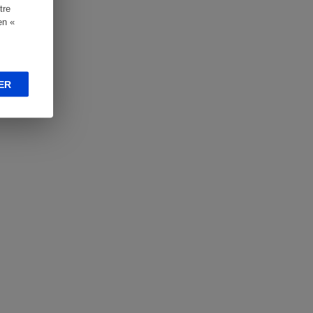
tre
en «
ER