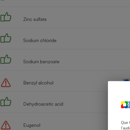
Zinc sulfate
Cafetière à expresso
Sodium chloride
Sodium benzoate
Benzyl alcohol
Robot ménager
Dehydroacetic acid
Que 
Eugenol
l’aud