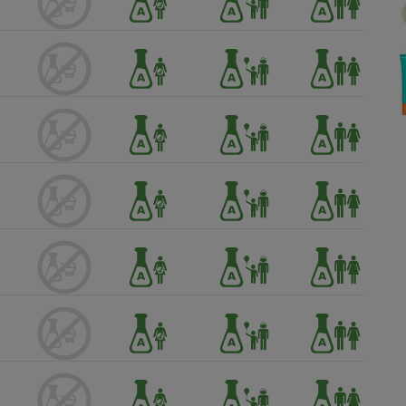
Électricité - Gaz
Appareil photo
numérique
Four encastrable
Lessive
Aspirateur