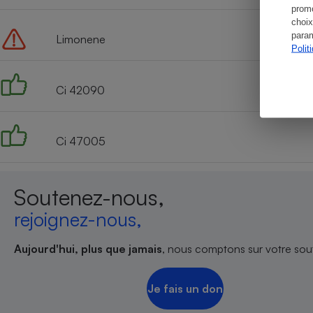
promo
choix
param
Limonene
Polit
Ci 42090
Ci 47005
Soutenez-nous,
rejoignez-nous,
Aujourd'hui, plus que jamais
, nous comptons sur votre sout
Je fais un don