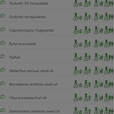
Téléphone mobile -
Sorbeth-30 tetraoleate
Smartphone
Plaque de cuisson à
induction
Sorbitan sesquioleate
Caprylic/capric triglyceride
Climatiseur -
Ventilateur
Butyl avocadate
Parfum
Antivirus
Climatiseur -
Helianthus annuus seed oil
Ventilateur
Macadamia ternifolia seed oil
Olea europaea fruit oil
Simmondsia chinensis seed oil