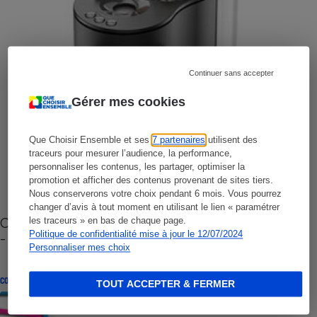
Continuer sans accepter
Gérer mes cookies
Que Choisir Ensemble et ses
7 partenaires
utilisent des
traceurs pour mesurer l’audience, la performance,
personnaliser les contenus, les partager, optimiser la
promotion et afficher des contenus provenant de sites tiers.
Nous conserverons votre choix pendant 6 mois. Vous pourrez
changer d’avis à tout moment en utilisant le lien « paramétrer
Cafetière à capsules zéro déchet CoffeeB (vidéo)
les traceurs » en bas de chaque page.
Politique de confidentialité mise à jour le 12/07/2024
- Premières impressions
Personnaliser mes choix
CONSEILS
TOUT ACCEPTER & FERMER