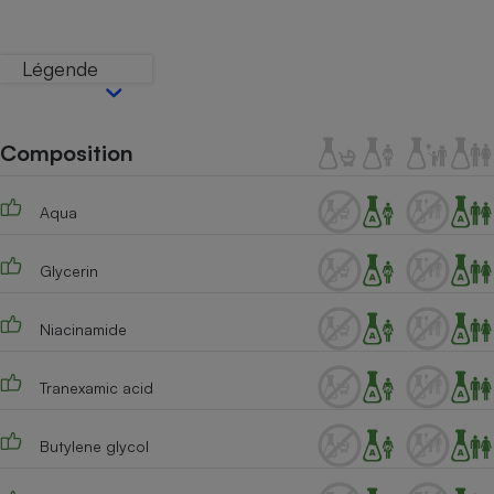
Téléphone mobile -
Smartphone
Plaque de cuisson à
Légende
induction
Composition
Climatiseur -
Ventilateur
Aqua
Antivirus
Glycerin
Climatiseur -
Ventilateur
Niacinamide
Tranexamic acid
Butylene glycol