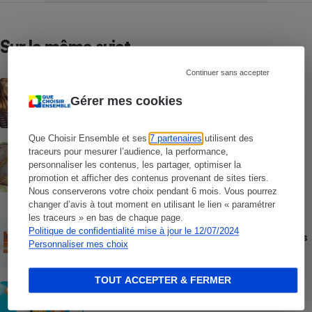
Sur le même sujet
Continuer sans accepter
ACTUALITÉ
Les moustiques vont-ils s’habituer au
Gérer mes cookies
répulsif le plus efficace ?
Que Choisir Ensemble et ses
7 partenaires
utilisent des
ACTION QUE CHOISIR ENSEMBLE
traceurs pour mesurer l’audience, la performance,
Test des crèmes solaires vendues sur
personnaliser les contenus, les partager, optimiser la
Temu, Shein et AliExpress - 9 sur 10
promotion et afficher des contenus provenant de sites tiers.
dangereuses pour la santé des
Nous conserverons votre choix pendant 6 mois. Vous pourrez
consommateurs
changer d’avis à tout moment en utilisant le lien « paramétrer
les traceurs » en bas de chaque page.
ACTUALITÉ
Politique de confidentialité mise à jour le 12/07/2024
Crèmes solaires - Le bilan désastreux des
Personnaliser mes choix
plateformes chinoises
TOUT ACCEPTER & FERMER
CONSEILS
Crèmes solaires - Les logos à la loupe