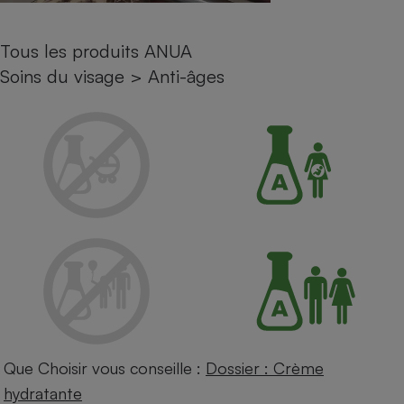
Petit électroménager - U
Complément
Tous les produits ANUA
alimentaire
Mutuelle
Soins du visage
>
Anti-âges
Assurance emprunteur
Matelas
Champagne
bouteille
Banque en 
Téléviseur
Antimoustique
Lave-linge
Radiateur électrique
Que Choisir vous conseille :
Dossier : Crème
hydratante