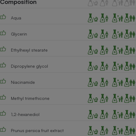
Composition
Téléphone mobile -
Smartphone
Plaque de cuisson à
Aqua
induction
Glycerin
Climatiseur -
Ventilateur
Ethylhexyl stearate
Dipropylene glycol
Antivirus
Climatiseur -
Niacinamide
Ventilateur
Methyl trimethicone
1,2-hexanediol
Prunus persica fruit extract