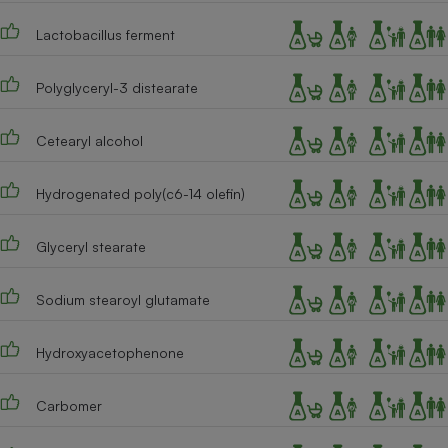
Cafetière à expressos
Lactobacillus ferment
Polyglyceryl-3 distearate
Cetearyl alcohol
Hydrogenated poly(c6-14 olefin)
Robot ménager
Glyceryl stearate
Sodium stearoyl glutamate
Hydroxyacetophenone
Carbomer