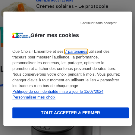
Crèmes solaires - Le protocole
Continuer sans accepter
COMMENT NOUS TESTONS
Crèmes solaires visage - Le protocole
Gérer mes cookies
Que Choisir Ensemble et ses
7 partenaires
utilisent des
traceurs pour mesurer l’audience, la performance,
personnaliser les contenus, les partager, optimiser la
Lire aussi
promotion et afficher des contenus provenant de sites tiers.
Nous conserverons votre choix pendant 6 mois. Vous pourrez
changer d’avis à tout moment en utilisant le lien « paramétrer
ACTUALITÉ
les traceurs » en bas de chaque page.
Politique de confidentialité mise à jour le 12/07/2024
Personnaliser mes choix
TOUT ACCEPTER & FERMER