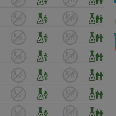
Électricité - Gaz
Appareil photo
numérique
Four encastrable
Lessive
Aspirateur