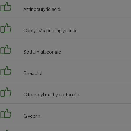
Aminobutyric acid
Caprylic/capric triglyceride
Sodium gluconate
Bisabolol
Citronellyl methylcrotonate
Glycerin