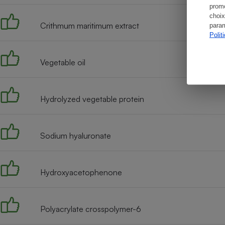
promo
choix
Crithmum maritimum extract
param
Polit
Vegetable oil
Hydrolyzed vegetable protein
Sodium hyaluronate
Hydroxyacetophenone
Polyacrylate crosspolymer-6