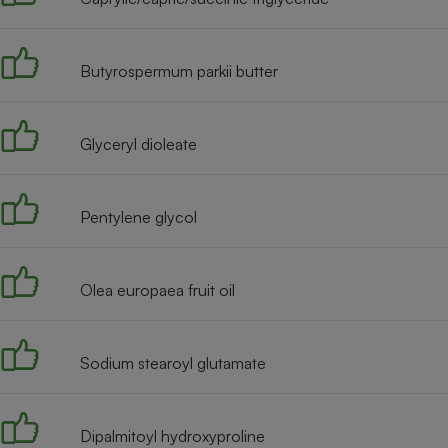
Radiateur électrique
Butyrospermum parkii butter
Téléphone mobile -
Smartphone
Plaque de cuisson à
induction
Glyceryl dioleate
Climatiseur -
Pentylene glycol
Ventilateur
Olea europaea fruit oil
Antivirus
Climatiseur -
Ventilateur
Sodium stearoyl glutamate
Dipalmitoyl hydroxyproline