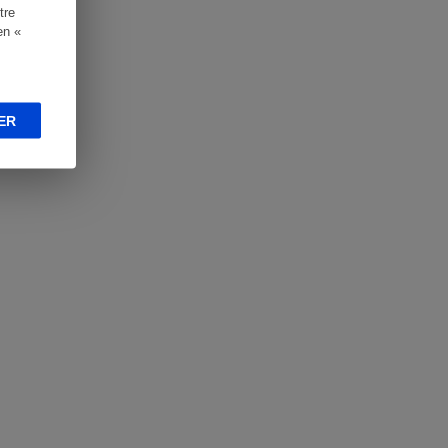
tre
en «
ER