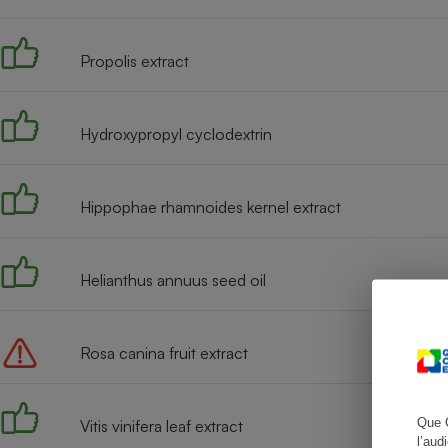
Propolis extract
Cafetière à expresso
Hydroxypropyl cyclodextrin
Hippophae rhamnoides kernel extract
Helianthus annuus seed oil
Robot ménager
Rosa canina fruit extract
Que 
Vitis vinifera leaf extract
l’aud