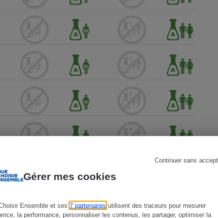
s
Réfrigérateur
Continuer sans accept
Gérer mes cookies
Choisir Ensemble et ses
7 partenaires
utilisent des traceurs pour mesurer
ience, la performance, personnaliser les contenus, les partager, optimiser la