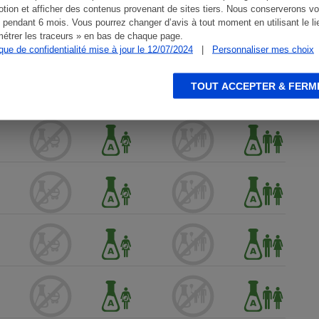
tion et afficher des contenus provenant de sites tiers. Nous conserverons vo
 pendant 6 mois. Vous pourrez changer d’avis à tout moment en utilisant le li
étrer les traceurs » en bas de chaque page.
ique de confidentialité mise à jour le 12/07/2024
|
Personnaliser mes choix
TOUT ACCEPTER & FERM