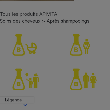
Petit électroménager - U
Complément
Tous les produits APIVITA
alimentaire
Mutuelle
Soins des cheveux
>
Après shampooings
Assurance emprunteur
Matelas
Champagne
bouteille
Banque en 
Téléviseur
Antimoustique
Lave-linge
Radiateur électrique
Légende