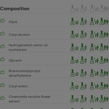
Téléphone mobile -
Smartphone
Composition
Plaque de cuisson à
induction
Aqua
Cetyl alcohol
Climatiseur -
Ventilateur
Hydrogenated castor oil
isostearate
Antivirus
Glycerin
Climatiseur -
Ventilateur
Brassicamidopropyl
dimethylamine
Cetyl esters
Chamomilla recutita flower
extract