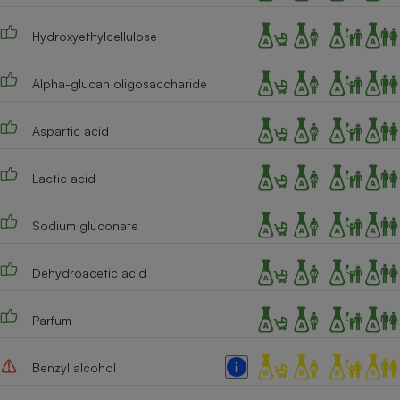
Hydroxyethylcellulose
Alpha-glucan oligosaccharide
Aspartic acid
Lactic acid
Sodium gluconate
Dehydroacetic acid
Parfum
Benzyl alcohol