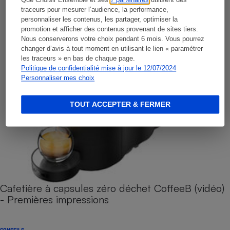
Que Choisir Ensemble et ses
7 partenaires
utilisent des
traceurs pour mesurer l’audience, la performance,
personnaliser les contenus, les partager, optimiser la
promotion et afficher des contenus provenant de sites tiers.
Nous conserverons votre choix pendant 6 mois. Vous pourrez
changer d’avis à tout moment en utilisant le lien « paramétrer
les traceurs » en bas de chaque page.
Politique de confidentialité mise à jour le 12/07/2024
Personnaliser mes choix
TOUT ACCEPTER & FERMER
Cafetière à capsules zéro déchet CoffeeB (vidéo)
- Premières impressions