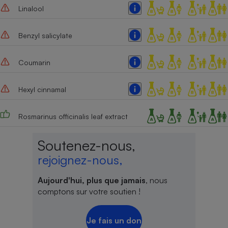
Linalool
Benzyl salicylate
Coumarin
Hexyl cinnamal
Rosmarinus officinalis leaf extract
Soutenez-nous,
rejoignez-nous,
Aujourd'hui, plus que jamais
, nous
comptons sur votre soutien !
Je fais un don