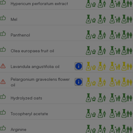
Hypericum perforatum extract
Cafetière à expressos
Mel
Panthenol
Olea europaea fruit oil
Lavandula angustifolia oil
Robot ménager
Pelargonium graveolens flower
oil
Hydrolyzed oats
Tocopheryl acetate
Arginine