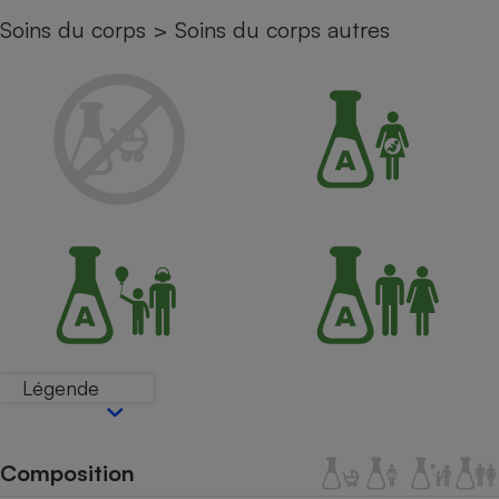
Soins du corps
>
Soins du corps autres
Petit électroménager - U
Complément
alimentaire
Mutuelle
Assurance emprunteur
Matelas
Champagne
bouteille
Banque en 
Téléviseur
Antimoustique
Lave-linge
Légende
Radiateur électrique
Composition