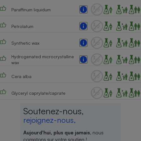
Téléphone mobile -
Smartphone
Paraffinum liquidum
Plaque de cuisson à
induction
Petrolatum
Synthetic wax
Climatiseur -
Ventilateur
Hydrogenated microcrystalline
wax
Antivirus
Cera alba
Climatiseur -
Ventilateur
Glyceryl caprylate/caprate
Soutenez-nous,
rejoignez-nous,
Aujourd'hui, plus que jamais
, nous
comptons sur votre soutien !