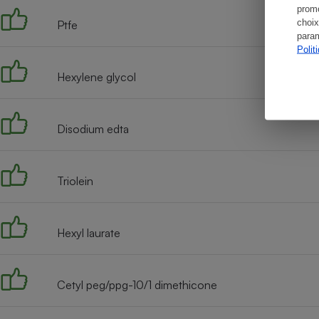
promo
choix
Ptfe
param
Polit
Hexylene glycol
Disodium edta
Triolein
Hexyl laurate
Cetyl peg/ppg-10/1 dimethicone