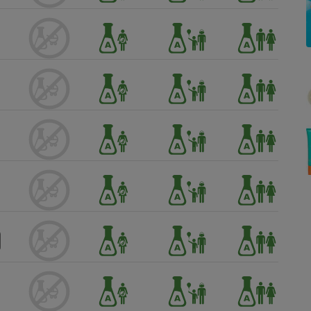
Électricité - Gaz
Appareil photo
numérique
Four encastrable
Lessive
Aspirateur