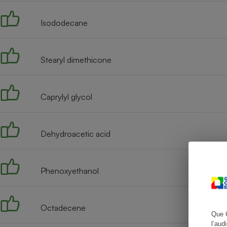
Isododecane
Cafetière à expresso
Stearyl dimethicone
Caprylyl glycol
Dehydroacetic acid
Robot ménager
Phenoxyethanol
Octadecene
Que 
l’aud