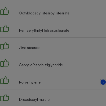
Radiateur électrique
Octyldodecyl stearoyl stearate
Téléphone mobile -
Smartphone
Plaque de cuisson à
induction
Pentaerythrityl tetraisostearate
Zinc stearate
Climatiseur -
Ventilateur
Caprylic/capric triglyceride
Antivirus
Climatiseur -
Ventilateur
Polyethylene
Diisostearyl malate