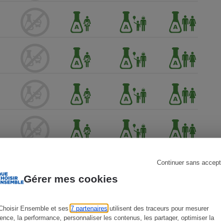
s
Réfrigérateur
Continuer sans accept
Gérer mes cookies
Choisir Ensemble et ses
7 partenaires
utilisent des traceurs pour mesurer
ience, la performance, personnaliser les contenus, les partager, optimiser la