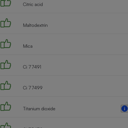
Citric acid
Maltodextrin
Mica
Ci 77491
Ci 77499
Titanium dioxide