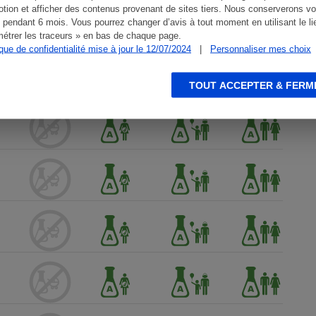
tion et afficher des contenus provenant de sites tiers. Nous conserverons vo
 pendant 6 mois. Vous pourrez changer d’avis à tout moment en utilisant le li
étrer les traceurs » en bas de chaque page.
ique de confidentialité mise à jour le 12/07/2024
|
Personnaliser mes choix
TOUT ACCEPTER & FERM