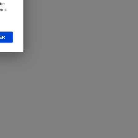
tre
en «
ER