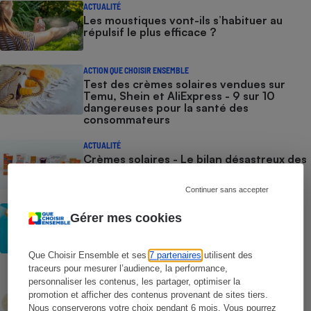
ACTUALITÉ
Les moustiques vont-ils s’habituer au
répulsif le plus efficace ?
ACTION QUE CHOISIR ENSEMBLE
Test des crèmes solaires vendues sur
Temu, Shein et AliExpress - 9 sur 10
dangereuses pour la santé des
consommateurs
ACTUALITÉ
Crèmes solaires - Le bilan désastreux des
plateformes chinoises
Continuer sans accepter
CONSEILS
Gérer mes cookies
Crèmes solaires - Les logos à la loupe
Que Choisir Ensemble et ses
7 partenaires
utilisent des
traceurs pour mesurer l’audience, la performance,
COMMENT NOUS TESTONS
personnaliser les contenus, les partager, optimiser la
Crèmes solaires - Le protocole
promotion et afficher des contenus provenant de sites tiers.
Nous conserverons votre choix pendant 6 mois. Vous pourrez