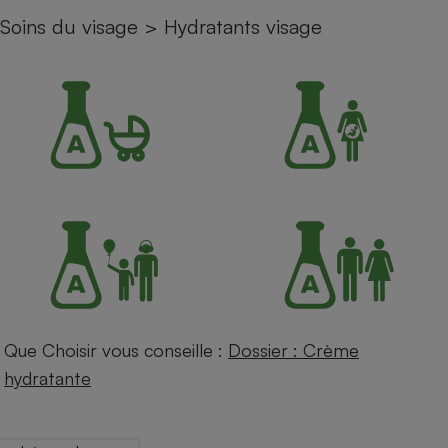
Soins du visage
>
Hydratants visage
Petit électroménager - U
Complément
alimentaire
Mutuelle
Assurance emprunteur
Matelas
Champagne
bouteille
Banque en 
Téléviseur
Antimoustique
Lave-linge
Que Choisir vous conseille :
Dossier : Crème
hydratante
Radiateur électrique