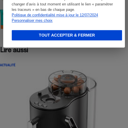
changer d’avis à tout moment en utilisant le lien « paramétrer
les traceurs » en bas de chaque page.
COMMENT NOUS TESTONS
Politique de confidentialité mise à jour le 12/07/2024
Crèmes solaires visage - Le protocole
Personnaliser mes choix
TOUT ACCEPTER & FERMER
Lire aussi
ACTUALITÉ