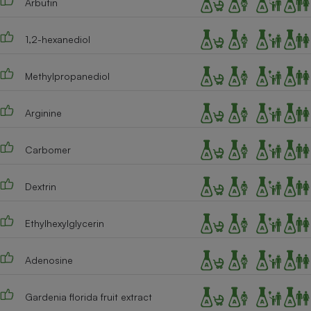
Arbutin
Cafetière à expressos
1,2-hexanediol
Methylpropanediol
Arginine
Carbomer
Robot ménager
Dextrin
Ethylhexylglycerin
Adenosine
Gardenia florida fruit extract