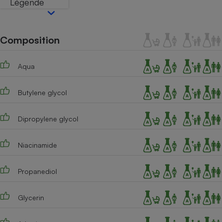
Légende
Téléphone mobile -
Smartphone
Plaque de cuisson à
induction
Composition
Aqua
Climatiseur -
Ventilateur
Butylene glycol
Antivirus
Dipropylene glycol
Climatiseur -
Ventilateur
Niacinamide
Propanediol
Glycerin