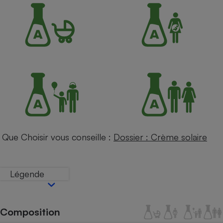
Petit électroménager - U
Complément
alimentaire
Mutuelle
Assurance emprunteur
Matelas
Champagne
bouteille
Banque en 
Téléviseur
Que Choisir vous conseille :
Dossier : Crème solaire
Antimoustique
Lave-linge
Légende
Radiateur électrique
Composition