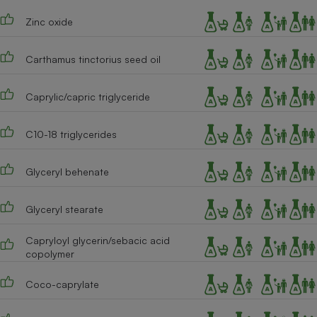
Téléphone mobile -
Smartphone
Zinc oxide
Plaque de cuisson à
induction
Carthamus tinctorius seed oil
Caprylic/capric triglyceride
Climatiseur -
Ventilateur
C10-18 triglycerides
Antivirus
Glyceryl behenate
Climatiseur -
Ventilateur
Glyceryl stearate
Capryloyl glycerin/sebacic acid
copolymer
Coco-caprylate