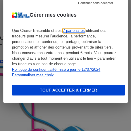
Continuer sans accepter
Gérer mes cookies
Que Choisir Ensemble et ses
7 partenaires
utilisent des
Cafetière à capsules zéro déchet CoffeeB (vidéo)
traceurs pour mesurer l’audience, la performance,
personnaliser les contenus, les partager, optimiser la
- Premières impressions
promotion et afficher des contenus provenant de sites tiers.
Nous conserverons votre choix pendant 6 mois. Vous pourrez
changer d’avis à tout moment en utilisant le lien « paramétrer
CONSEILS
les traceurs » en bas de chaque page.
Politique de confidentialité mise à jour le 12/07/2024
Personnaliser mes choix
TOUT ACCEPTER & FERMER