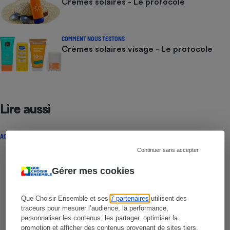
Crèmes solaires - Le protocole
COMMENT NOUS TESTONS
Crèmes solaires visage - Le protocole
Lire aussi
ACTUALITÉ
Continuer sans accepter
Gérer mes cookies
Que Choisir Ensemble et ses
7 partenaires
utilisent des
traceurs pour mesurer l’audience, la performance,
personnaliser les contenus, les partager, optimiser la
promotion et afficher des contenus provenant de sites tiers.