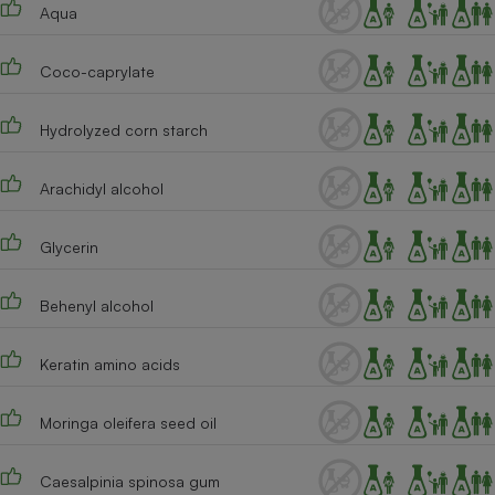
Téléphone mobile -
Aqua
Smartphone
Plaque de cuisson à
induction
Coco-caprylate
Hydrolyzed corn starch
Climatiseur -
Ventilateur
Arachidyl alcohol
Glycerin
Antivirus
Climatiseur -
Behenyl alcohol
Ventilateur
Keratin amino acids
Moringa oleifera seed oil
Caesalpinia spinosa gum