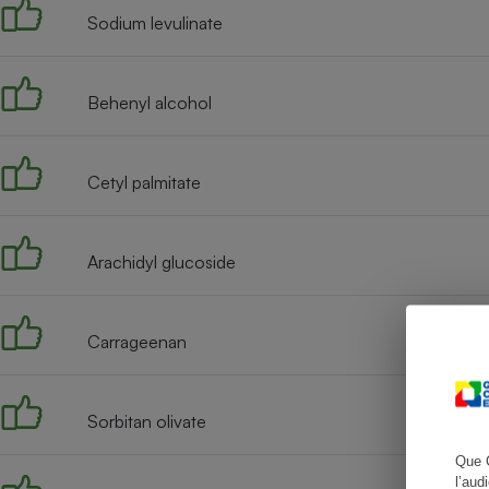
Sodium levulinate
Behenyl alcohol
Cafetière à expresso
Cetyl palmitate
Arachidyl glucoside
Robot ménager
Carrageenan
Sorbitan olivate
Que 
l’aud