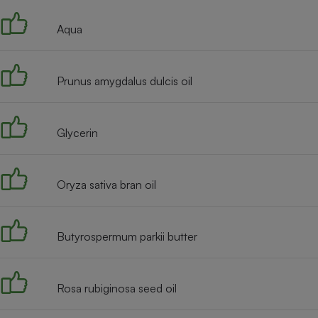
Internet
Aqua
Gros électroménager
Téléphonie
Petit électroménager 
Complément
Prunus amygdalus dulcis oil
alimentaire
Mutuelle
Assurance emprunteu
Glycerin
Matelas
Oryza sativa bran oil
Champa
boutei
Banque 
Téléviseur
Butyrospermum parkii butter
Antimoustique
Lave-linge
Rosa rubiginosa seed oil