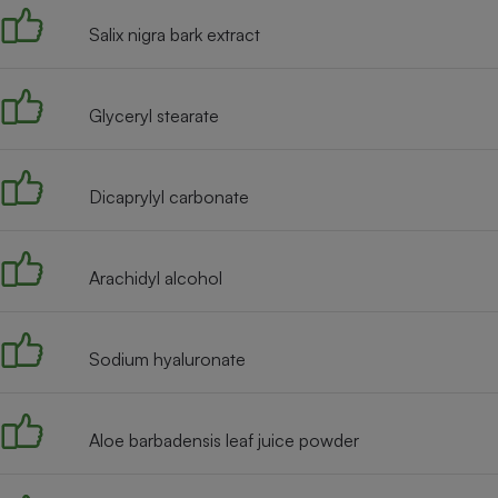
Radiateur électrique
Salix nigra bark extract
Téléphone mobile -
Smartphone
Glyceryl stearate
Plaque de cuisson à
induction
Dicaprylyl carbonate
Climatiseur -
Ventilateur
Arachidyl alcohol
Antivirus
Sodium hyaluronate
Climatiseur -
Ventilateur
Aloe barbadensis leaf juice powder