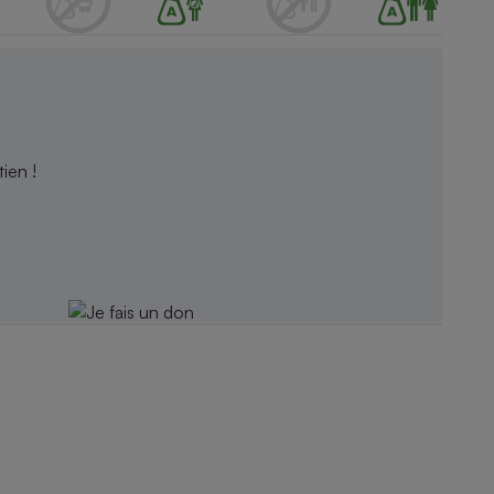
ien !