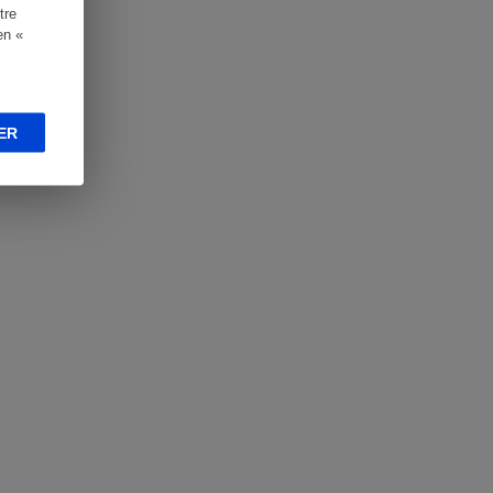
tre
en «
ER