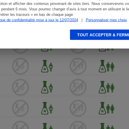
tion et afficher des contenus provenant de sites tiers. Nous conserverons vo
 pendant 6 mois. Vous pourrez changer d’avis à tout moment en utilisant le li
étrer les traceurs » en bas de chaque page.
ique de confidentialité mise à jour le 12/07/2024
|
Personnaliser mes choix
TOUT ACCEPTER & FERM