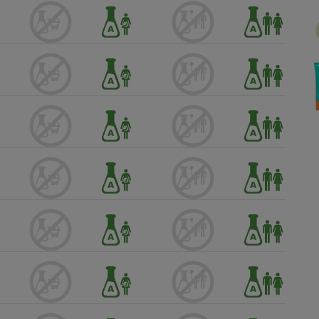
Électricité - Gaz
Appareil photo
numérique
Four encastrable
Lessive
Aspirateur