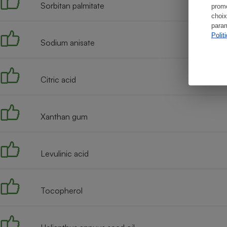
Sorbitan palmitate
promo
choix
param
Polit
Sodium anisate
Citric acid
Xanthan gum
Levulinic acid
Tocopherol