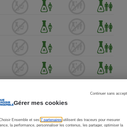
s
Réfrigérateur
Continuer sans accept
Gérer mes cookies
Choisir Ensemble et ses
7 partenaires
utilisent des traceurs pour mesurer
ience, la performance, personnaliser les contenus, les partager, optimiser la