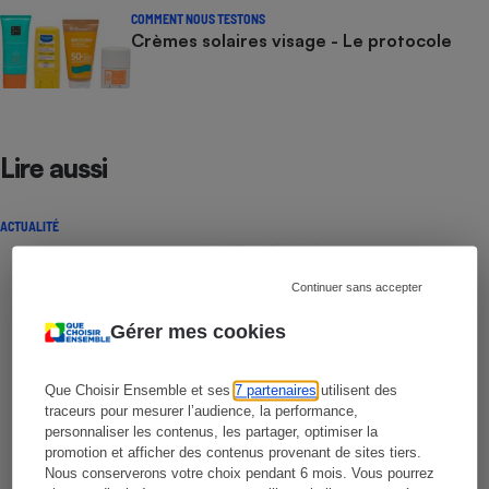
COMMENT NOUS TESTONS
Crèmes solaires visage - Le protocole
Lire aussi
ACTUALITÉ
Continuer sans accepter
Gérer mes cookies
Que Choisir Ensemble et ses
7 partenaires
utilisent des
traceurs pour mesurer l’audience, la performance,
personnaliser les contenus, les partager, optimiser la
promotion et afficher des contenus provenant de sites tiers.
Nous conserverons votre choix pendant 6 mois. Vous pourrez