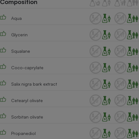
Composition
Téléphone mobile -
Smartphone
Plaque de cuisson à
Aqua
induction
Glycerin
Climatiseur -
Ventilateur
Squalane
Coco-caprylate
Antivirus
Climatiseur -
Salix nigra bark extract
Ventilateur
Cetearyl olivate
Sorbitan olivate
Propanediol