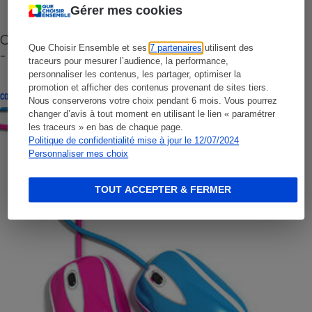
Gérer mes cookies
Cafetière à capsules zéro déchet CoffeeB (vidéo)
Que Choisir Ensemble et ses
7 partenaires
utilisent des
- Premières impressions
traceurs pour mesurer l’audience, la performance,
personnaliser les contenus, les partager, optimiser la
promotion et afficher des contenus provenant de sites tiers.
CONSEILS
Nous conserverons votre choix pendant 6 mois. Vous pourrez
changer d’avis à tout moment en utilisant le lien « paramétrer
les traceurs » en bas de chaque page.
Politique de confidentialité mise à jour le 12/07/2024
Personnaliser mes choix
TOUT ACCEPTER & FERMER