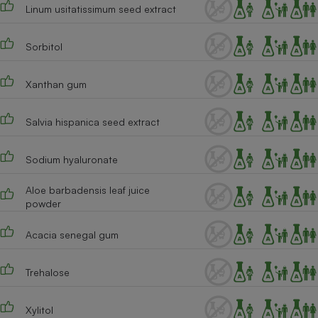
Téléphone mobile -
Linum usitatissimum seed extract
Smartphone
Plaque de cuisson à
induction
Sorbitol
Xanthan gum
Climatiseur -
Ventilateur
Salvia hispanica seed extract
Sodium hyaluronate
Antivirus
Climatiseur -
Aloe barbadensis leaf juice
Ventilateur
powder
Acacia senegal gum
Trehalose
Xylitol