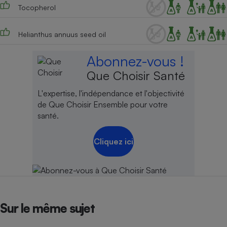
Téléphone mobile -
Tocopherol
Smartphone
Plaque de cuisson à
induction
Helianthus annuus seed oil
Abonnez-vous !
Que Choisir Santé
Climatiseur -
Ventilateur
L'expertise, l'indépendance et l'objectivité
de Que Choisir Ensemble pour votre
santé.
Antivirus
Climatiseur -
Cliquez ici
Ventilateur
Sur le même sujet