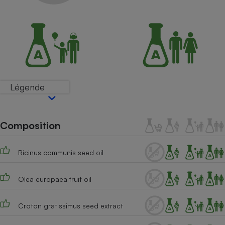
Petit électroménager - U
Complément
alimentaire
Mutuelle
Assurance emprunteur
Légende
Matelas
Champagne
bouteille
Banque en 
Composition
Téléviseur
Antimoustique
Lave-linge
Ricinus communis seed oil
Olea europaea fruit oil
Radiateur électrique
Croton gratissimus seed extract