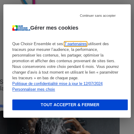
Continuer sans accepter
Gérer mes cookies
Que Choisir Ensemble et ses
7 partenaires
utilisent des
traceurs pour mesurer l’audience, la performance,
personnaliser les contenus, les partager, optimiser la
promotion et afficher des contenus provenant de sites tiers.
Nous conserverons votre choix pendant 6 mois. Vous pourrez
changer d’avis à tout moment en utilisant le lien « paramétrer
les traceurs » en bas de chaque page.
Sites de rencontres - Nos conseils pour vous
Politique de confidentialité mise à jour le 12/07/2024
lancer
Personnaliser mes choix
TOUT ACCEPTER & FERMER
GUIDE D'ACHAT