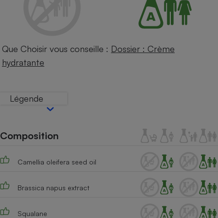
Petit électroménager - U
Complément
alimentaire
Mutuelle
Assurance emprunteur
Que Choisir vous conseille :
Dossier : Crème
hydratante
Matelas
Champagne
Légende
bouteille
Banque en 
Téléviseur
Composition
Antimoustique
Lave-linge
Camellia oleifera seed oil
Brassica napus extract
Radiateur électrique
Squalane