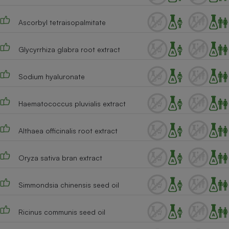
Téléphone mobile -
Smartphone
Plaque de cuisson à
Ascorbyl tetraisopalmitate
induction
Glycyrrhiza glabra root extract
Climatiseur -
Sodium hyaluronate
Ventilateur
Haematococcus pluvialis extract
Antivirus
Althaea officinalis root extract
Climatiseur -
Ventilateur
Oryza sativa bran extract
Simmondsia chinensis seed oil
Ricinus communis seed oil