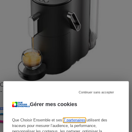
Cafetière à capsules zéro déchet CoffeeB (vidéo)
- Premières impressions
Continuer sans accepter
Gérer mes cookies
CONSEILS
Que Choisir Ensemble et ses
7 partenaires
utilisent des
traceurs pour mesurer l’audience, la performance,
personnaliser les contenus, les partager, optimiser la