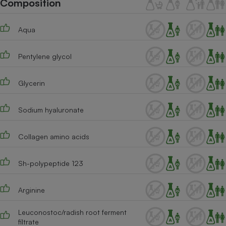
Composition
Téléphone mobile -
Smartphone
Plaque de cuisson à
Aqua
induction
Pentylene glycol
Climatiseur -
Ventilateur
Glycerin
Sodium hyaluronate
Antivirus
Climatiseur -
Collagen amino acids
Ventilateur
Sh-polypeptide 123
Arginine
Leuconostoc/radish root ferment
filtrate