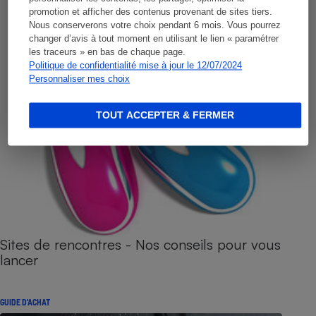
promotion et afficher des contenus provenant de sites tiers.
Nous conserverons votre choix pendant 6 mois. Vous pourrez
changer d’avis à tout moment en utilisant le lien « paramétrer
les traceurs » en bas de chaque page.
Politique de confidentialité mise à jour le 12/07/2024
Personnaliser mes choix
TOUT ACCEPTER & FERMER
Sites de rencontres - Nos conseils pour vous
lancer
GUIDE D'ACHAT