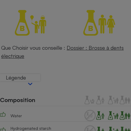
Petit électroménager - U
Complément
alimentaire
Mutuelle
Assurance emprunteur
Que Choisir vous conseille :
Dossier : Brosse à dents
électrique
Matelas
Champagne
bouteille
Banque en 
Téléviseur
Légende
Antimoustique
Lave-linge
Composition
Radiateur électrique
Water
Hydrogenated starch