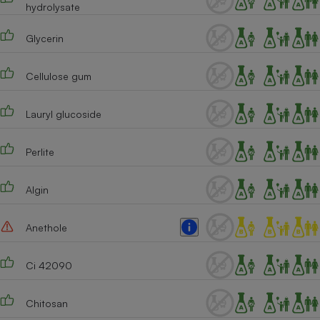
hydrolysate
Téléphone mobile -
Smartphone
Plaque de cuisson à
Glycerin
induction
Cellulose gum
Climatiseur -
Lauryl glucoside
Ventilateur
Perlite
Antivirus
Climatiseur -
Algin
Ventilateur
Anethole
Ci 42090
Chitosan