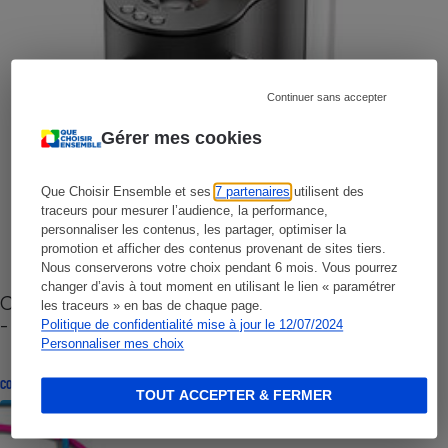
Continuer sans accepter
Gérer mes cookies
Que Choisir Ensemble et ses
7 partenaires
utilisent des
traceurs pour mesurer l’audience, la performance,
personnaliser les contenus, les partager, optimiser la
promotion et afficher des contenus provenant de sites tiers.
Nous conserverons votre choix pendant 6 mois. Vous pourrez
changer d’avis à tout moment en utilisant le lien « paramétrer
Cafetière à capsules zéro déchet CoffeeB (vidéo)
les traceurs » en bas de chaque page.
- Premières impressions
Politique de confidentialité mise à jour le 12/07/2024
Personnaliser mes choix
CONSEILS
TOUT ACCEPTER & FERMER