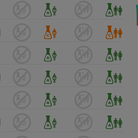
Électricité - Gaz
Appareil photo
numérique
Four encastrable
Lessive
Aspirateur