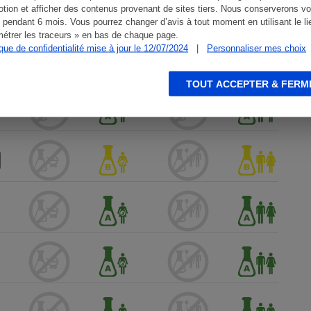
tion et afficher des contenus provenant de sites tiers. Nous conserverons vo
 pendant 6 mois. Vous pourrez changer d’avis à tout moment en utilisant le li
étrer les traceurs » en bas de chaque page.
ique de confidentialité mise à jour le 12/07/2024
|
Personnaliser mes choix
TOUT ACCEPTER & FERM