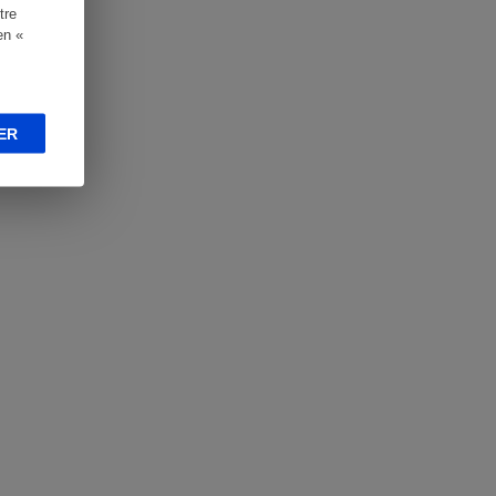
tre
en «
ER