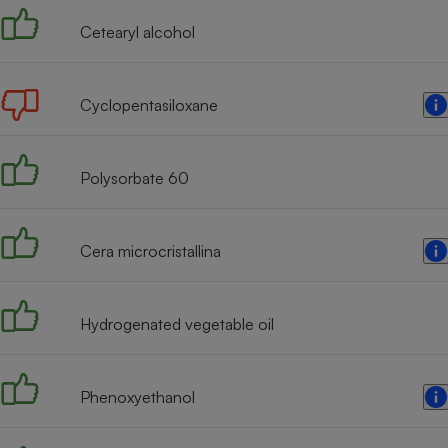
Radiateur électrique
Cetearyl alcohol
Téléphone mobile -
Smartphone
Cyclopentasiloxane
Plaque de cuisson à
induction
Polysorbate 60
Climatiseur -
Ventilateur
Cera microcristallina
Antivirus
Hydrogenated vegetable oil
Climatiseur -
Ventilateur
Phenoxyethanol