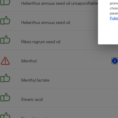
Helianthus annuus seed oil unsaponifiables
promo
choix
param
Polit
Helianthus annuus seed oil
Ribes nigrum seed oil
Menthol
Menthyl lactate
Stearic acid