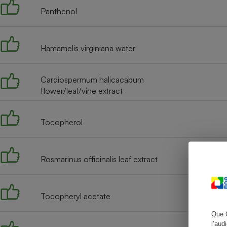
Panthenol
Hamamelis virginiana water
Cafetière à expresso
Cardiospermum halicacabum
flower/leaf/vine extract
Tocopherol
Robot ménager
Rosmarinus officinalis leaf extract
Tocopheryl acetate
Que 
l’aud