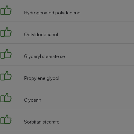
Internet
Hydrogenated polydecene
Gros électroménager
Téléphonie
Petit électroménager 
Complément
Octyldodecanol
alimentaire
Mutuelle
Assurance emprunteu
Glyceryl stearate se
Matelas
Propylene glycol
Champa
boutei
Banque 
Téléviseur
Glycerin
Antimoustique
Lave-linge
Sorbitan stearate