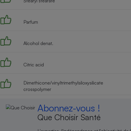
Stearyl stearate
Parfum
Alcohol denat.
Citric acid
Dimethicone/vinyltrimethylsiloxysilicate
crosspolymer
Abonnez-vous !
Que Choisir Santé
L'expertise, l'indépendance et l'objectivité de