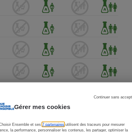
s
Réfrigérateur
Continuer sans accept
Gérer mes cookies
Choisir Ensemble et ses
7 partenaires
utilisent des traceurs pour mesurer
ience, la performance, personnaliser les contenus, les partager, optimiser la