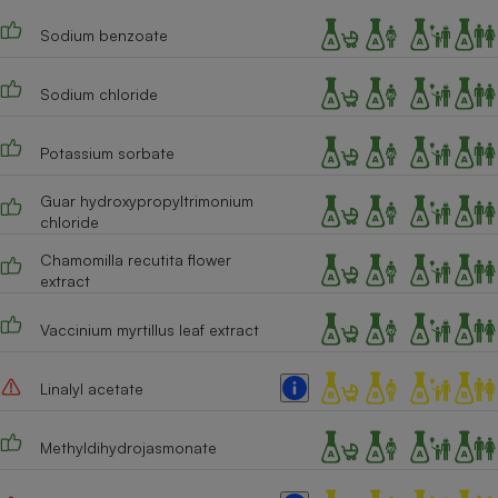
Sodium benzoate
Cafetière à expressos
Sodium chloride
Potassium sorbate
Guar hydroxypropyltrimonium
chloride
Robot ménager
Chamomilla recutita flower
extract
Vaccinium myrtillus leaf extract
Linalyl acetate
Methyldihydrojasmonate