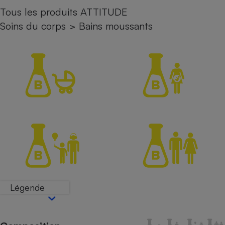
Tous les produits ATTITUDE
Petit électroménager - U
Complément
Soins du corps
>
Bains moussants
alimentaire
Mutuelle
Assurance emprunteur
Matelas
Champagne
bouteille
Banque en 
Téléviseur
Antimoustique
Lave-linge
Légende
Radiateur électrique