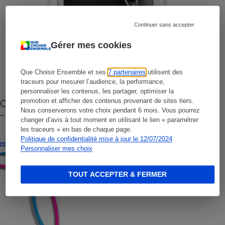
Continuer sans accepter
Gérer mes cookies
Que Choisir Ensemble et ses
7 partenaires
utilisent des
traceurs pour mesurer l’audience, la performance,
personnaliser les contenus, les partager, optimiser la
Cafetière à capsules zéro déchet CoffeeB (vidéo)
promotion et afficher des contenus provenant de sites tiers.
Nous conserverons votre choix pendant 6 mois. Vous pourrez
- Premières impressions
changer d’avis à tout moment en utilisant le lien « paramétrer
les traceurs » en bas de chaque page.
Politique de confidentialité mise à jour le 12/07/2024
CONSEILS
Personnaliser mes choix
TOUT ACCEPTER & FERMER