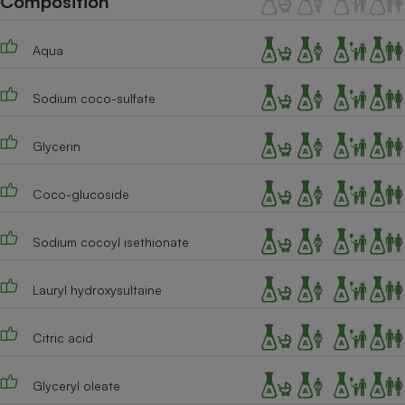
Composition
Téléphone mobile -
Smartphone
Plaque de cuisson à
Aqua
induction
Sodium coco-sulfate
Climatiseur -
Glycerin
Ventilateur
Coco-glucoside
Antivirus
Climatiseur -
Sodium cocoyl isethionate
Ventilateur
Lauryl hydroxysultaine
Citric acid
Glyceryl oleate