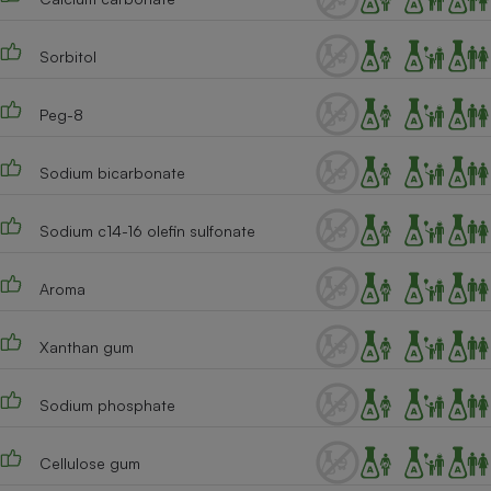
Téléphone mobile -
Smartphone
Plaque de cuisson à
Sorbitol
induction
Peg-8
Climatiseur -
Sodium bicarbonate
Ventilateur
Sodium c14-16 olefin sulfonate
Antivirus
Climatiseur -
Aroma
Ventilateur
Xanthan gum
Sodium phosphate
Cellulose gum