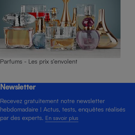
Parfums - Les prix s’envolent
Newsletter
Recevez gratuitement notre newsletter
hebdomadaire ! Actus, tests, enquêtes réalisés
par des experts.
En savoir plus