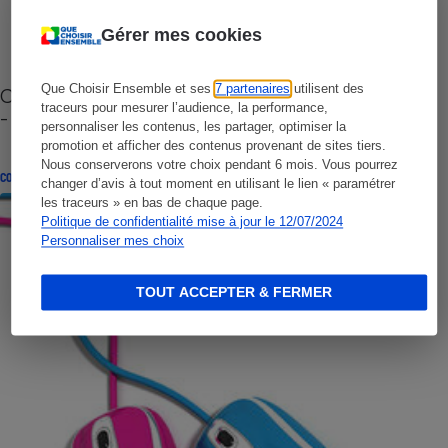
Gérer mes cookies
Que Choisir Ensemble et ses
7 partenaires
utilisent des
Cafetière à capsules zéro déchet CoffeeB (vidéo)
traceurs pour mesurer l’audience, la performance,
- Premières impressions
personnaliser les contenus, les partager, optimiser la
promotion et afficher des contenus provenant de sites tiers.
Nous conserverons votre choix pendant 6 mois. Vous pourrez
CONSEILS
changer d’avis à tout moment en utilisant le lien « paramétrer
les traceurs » en bas de chaque page.
Politique de confidentialité mise à jour le 12/07/2024
Personnaliser mes choix
TOUT ACCEPTER & FERMER