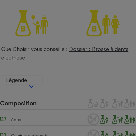
Petit électroménager - U
Complément
alimentaire
Mutuelle
Assurance emprunteur
Que Choisir vous conseille :
Dossier : Brosse à dents
électrique
Matelas
Champagne
bouteille
Banque en 
Téléviseur
Légende
Antimoustique
Lave-linge
Composition
Radiateur électrique
Aqua
Calcium carbonate