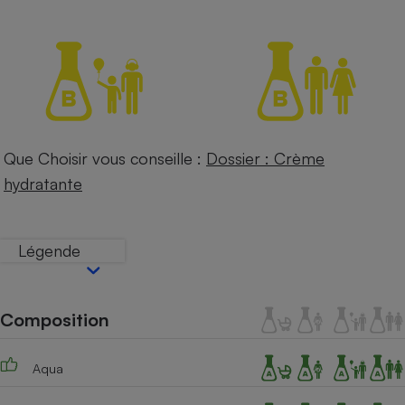
Petit électroménager - U
Complément
alimentaire
Mutuelle
Assurance emprunteur
Que Choisir vous conseille :
Dossier : Crème
Matelas
Champagne
hydratante
bouteille
Banque en 
Téléviseur
Légende
Antimoustique
Lave-linge
Composition
Radiateur électrique
Aqua