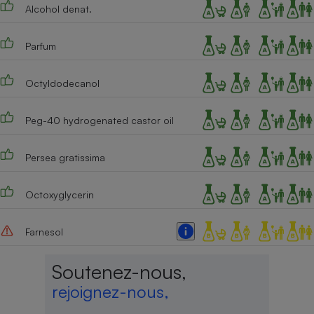
Téléphone mobile -
Alcohol denat.
Smartphone
Plaque de cuisson à
induction
Parfum
Octyldodecanol
Climatiseur -
Ventilateur
Peg-40 hydrogenated castor oil
Persea gratissima
Antivirus
Climatiseur -
Octoxyglycerin
Ventilateur
Farnesol
Soutenez-nous,
rejoignez-nous,