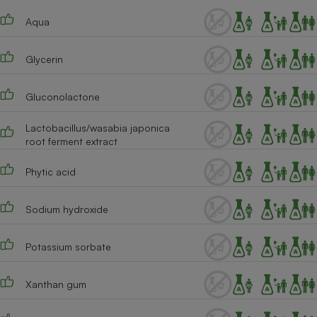
Téléphone mobile -
Smartphone
Aqua
Plaque de cuisson à
induction
Glycerin
Gluconolactone
Climatiseur -
Ventilateur
Lactobacillus/wasabia japonica
root ferment extract
Antivirus
Phytic acid
Climatiseur -
Ventilateur
Sodium hydroxide
Potassium sorbate
Xanthan gum