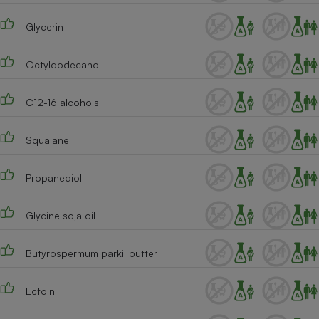
Téléphone mobile -
Smartphone
Glycerin
Plaque de cuisson à
induction
Octyldodecanol
C12-16 alcohols
Climatiseur -
Ventilateur
Squalane
Antivirus
Propanediol
Climatiseur -
Ventilateur
Glycine soja oil
Butyrospermum parkii butter
Ectoin