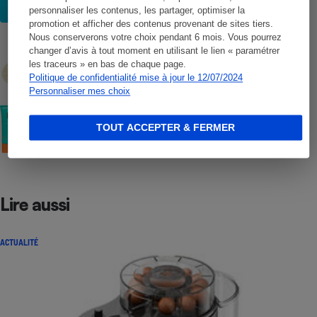
personnaliser les contenus, les partager, optimiser la
promotion et afficher des contenus provenant de sites tiers.
Nous conserverons votre choix pendant 6 mois. Vous pourrez
COMMENT NOUS TESTONS
changer d’avis à tout moment en utilisant le lien « paramétrer
Crèmes solaires - Le protocole
les traceurs » en bas de chaque page.
Politique de confidentialité mise à jour le 12/07/2024
Personnaliser mes choix
COMMENT NOUS TESTONS
Crèmes solaires visage - Le protocole
TOUT ACCEPTER & FERMER
Lire aussi
ACTUALITÉ