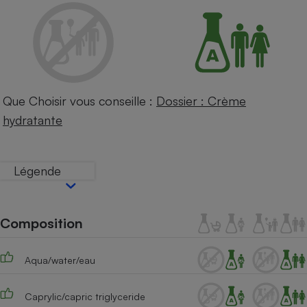
Petit électroménager - U
Complément
alimentaire
Mutuelle
Assurance emprunteur
Que Choisir vous conseille :
Dossier : Crème
hydratante
Matelas
Champagne
bouteille
Banque en 
Légende
Téléviseur
Antimoustique
Lave-linge
Composition
Aqua/water/eau
Radiateur électrique
Caprylic/capric triglyceride