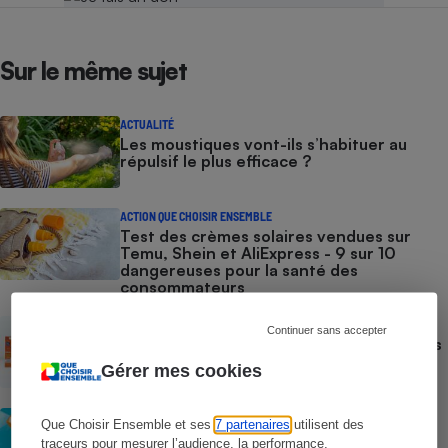
Sur le même sujet
ACTUALITÉ
Les moustiques vont-ils s’habituer au
répulsif le plus efficace ?
ACTION QUE CHOISIR ENSEMBLE
Test des crèmes solaires vendues sur
Temu, Shein et AliExpress - 9 sur 10
dangereuses pour la santé des
consommateurs
ACTUALITÉ
Continuer sans accepter
Crèmes solaires - Le bilan désastreux des
plateformes chinoises
Gérer mes cookies
CONSEILS
Que Choisir Ensemble et ses
7 partenaires
utilisent des
Crèmes solaires - Les logos à la loupe
traceurs pour mesurer l’audience, la performance,