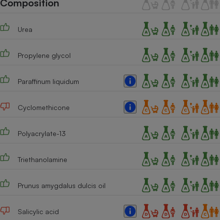
Composition
Téléphone mobile -
Smartphone
Plaque de cuisson à
Urea
induction
Propylene glycol
Climatiseur -
Ventilateur
Paraffinum liquidum
Cyclomethicone
Antivirus
Climatiseur -
Polyacrylate-13
Ventilateur
Triethanolamine
Prunus amygdalus dulcis oil
Salicylic acid