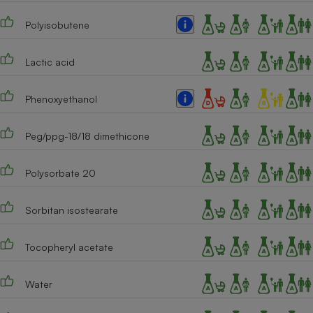
Cafetière à expressos
Polyisobutene
Lactic acid
Phenoxyethanol
Peg/ppg-18/18 dimethicone
Robot ménager
Polysorbate 20
Sorbitan isostearate
Tocopheryl acetate
Water