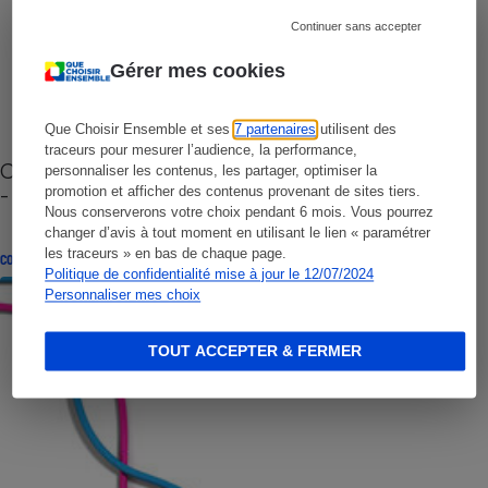
Continuer sans accepter
Gérer mes cookies
Que Choisir Ensemble et ses
7 partenaires
utilisent des
traceurs pour mesurer l’audience, la performance,
Cafetière à capsules zéro déchet CoffeeB (vidéo)
personnaliser les contenus, les partager, optimiser la
- Premières impressions
promotion et afficher des contenus provenant de sites tiers.
Nous conserverons votre choix pendant 6 mois. Vous pourrez
changer d’avis à tout moment en utilisant le lien « paramétrer
les traceurs » en bas de chaque page.
CONSEILS
Politique de confidentialité mise à jour le 12/07/2024
Personnaliser mes choix
TOUT ACCEPTER & FERMER