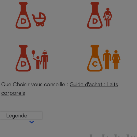
Petit électroménager - U
Complément
alimentaire
Mutuelle
Assurance emprunteur
Matelas
Champagne
bouteille
Banque en 
Téléviseur
Que Choisir vous conseille :
Guide d'achat : Laits
Antimoustique
Lave-linge
corporels
Légende
Radiateur électrique