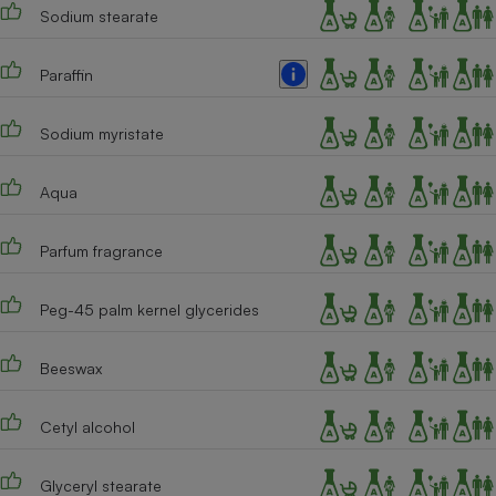
Téléphone mobile -
Sodium stearate
Smartphone
Plaque de cuisson à
induction
Paraffin
Sodium myristate
Climatiseur -
Ventilateur
Aqua
Parfum fragrance
Antivirus
Climatiseur -
Ventilateur
Peg-45 palm kernel glycerides
Beeswax
Cetyl alcohol
Glyceryl stearate