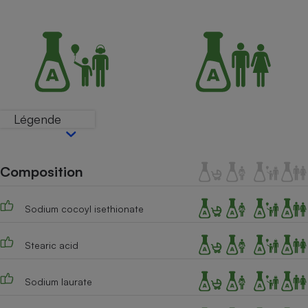
Petit électroménager - U
Complément
alimentaire
Mutuelle
Assurance emprunteur
Légende
Matelas
Champagne
bouteille
Banque en 
Composition
Téléviseur
Antimoustique
Lave-linge
Sodium cocoyl isethionate
Stearic acid
Radiateur électrique
Sodium laurate