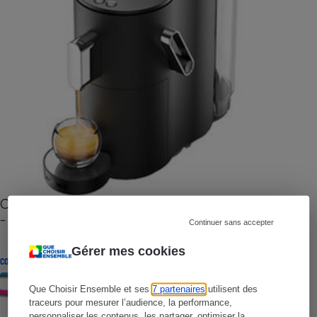
Cafetière à capsules zéro déchet CoffeeB (vidéo)
- Premières impressions
Continuer sans accepter
Gérer mes cookies
CONSEILS
Que Choisir Ensemble et ses
7 partenaires
utilisent des
traceurs pour mesurer l’audience, la performance,
personnaliser les contenus, les partager, optimiser la