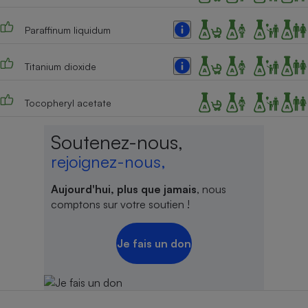
Cafetière à expressos
Paraffinum liquidum
Titanium dioxide
Tocopheryl acetate
Soutenez-nous,
rejoignez-nous,
Robot ménager
Aujourd'hui, plus que jamais
, nous
comptons sur votre soutien !
Je fais un don