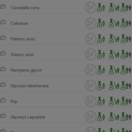
Candelilla cera
Cafetière à expressos
Cellulose
Palmitic acid
Stearic acid
Robot ménager
Pentylene glycol
Glyceryl dibehenate
Pvp
Glyceryl caprylate