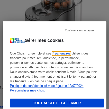
Continuer sans accepter
Gérer mes cookies
Que Choisir Ensemble et ses
7 partenaires
utilisent des
traceurs pour mesurer l’audience, la performance,
personnaliser les contenus, les partager, optimiser la
promotion et afficher des contenus provenant de sites tiers.
Nous conserverons votre choix pendant 6 mois. Vous pourrez
changer d’avis à tout moment en utilisant le lien « paramétrer
les traceurs » en bas de chaque page.
Politique de confidentialité mise à jour le 12/07/2024
Cafetière à capsules zéro déchet CoffeeB (vidéo)
Personnaliser mes choix
- Premières impressions
TOUT ACCEPTER & FERMER
CONSEILS