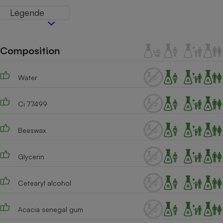
Téléphone mobile -
Légende
Smartphone
Plaque de cuisson à
induction
Composition
Climatiseur -
Water
Ventilateur
Ci 77499
Antivirus
Beeswax
Climatiseur -
Ventilateur
Glycerin
Cetearyl alcohol
Acacia senegal gum