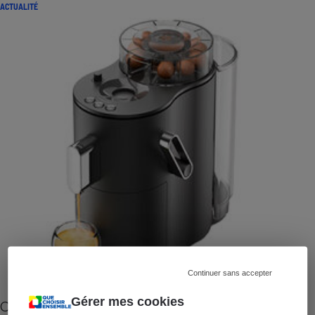
ACTUALITÉ
Continuer sans accepter
Gérer mes cookies
Cafetière à capsules zéro déchet CoffeeB (vidéo)