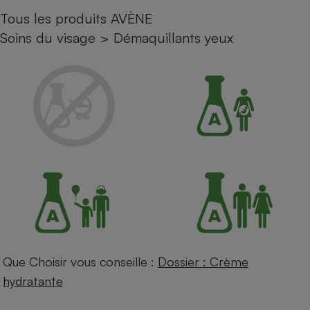
Tous les produits AVÈNE
Petit électroménager - U
Complément
Soins du visage
>
Démaquillants yeux
alimentaire
Mutuelle
Assurance emprunteur
Matelas
Champagne
bouteille
Banque en 
Téléviseur
Antimoustique
Lave-linge
Que Choisir vous conseille :
Dossier : Crème
Radiateur électrique
hydratante