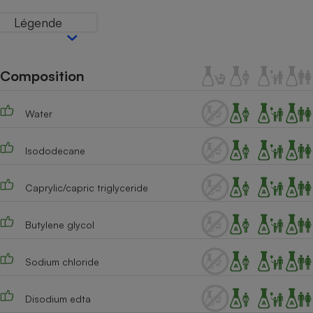
Téléphone mobile -
Smartphone
Légende
Plaque de cuisson à
induction
Composition
Climatiseur -
Ventilateur
Water
Isododecane
Antivirus
Climatiseur -
Caprylic/capric triglyceride
Ventilateur
Butylene glycol
Sodium chloride
Disodium edta