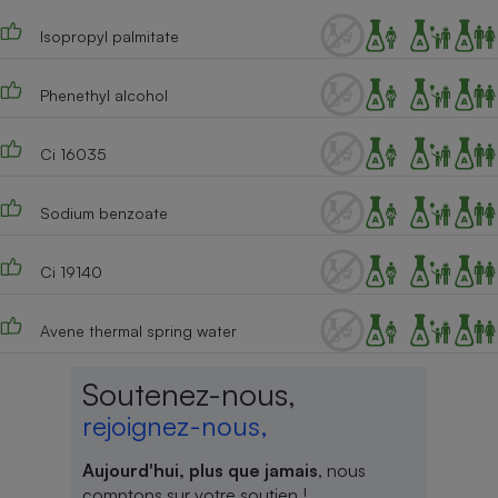
Cafetière à expressos
Isopropyl palmitate
Phenethyl alcohol
Ci 16035
Sodium benzoate
Robot ménager
Ci 19140
Avene thermal spring water
Soutenez-nous,
rejoignez-nous,
Aujourd'hui, plus que jamais
, nous
comptons sur votre soutien !