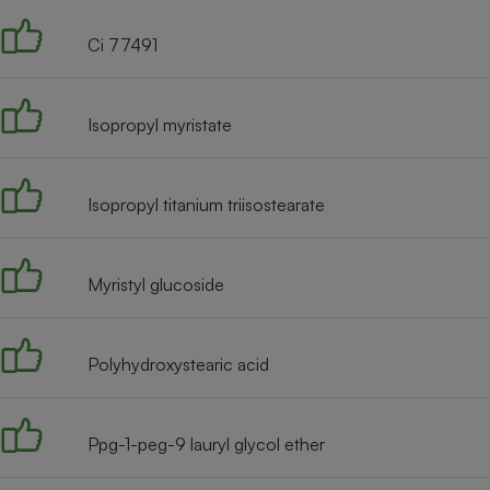
Ci 77491
Isopropyl myristate
Isopropyl titanium triisostearate
Myristyl glucoside
Polyhydroxystearic acid
Ppg-1-peg-9 lauryl glycol ether