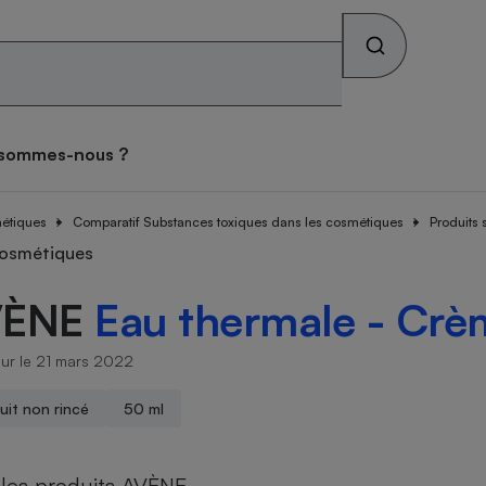
Rechercher sur le site
os combats
Qui sommes-nous ?
 sommes-nous ?
s alimentaires
ateur mutuelle
tif sièges auto
ateur gratuit des
tif lave-linge
teur forfait mobile
tif vélo électrique
atif matelas
ces toxiques dans les
métiques
se des consommateurs
Comparatif Substances toxiques dans les cosmétiques
Produits 
archés
iques
teur Gaz & Électricité
ux
ive
cosmétiques
VÈNE
Eau thermale - Crè
ateur gratuit des
ateur assurance vie
atif pneus
tif lave-vaisselle
ateur box internet
tif climatiseur mobile
atif brosse à dents
archés
que
face
our le 21 mars 2022
on
uit non rincé
50 ml
Abus
ateur banque
tif four encastrable
tif téléviseur
tif climatiseur split
tif prothèses auditives
ion
les produits AVÈNE