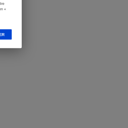
tre
en «
ER