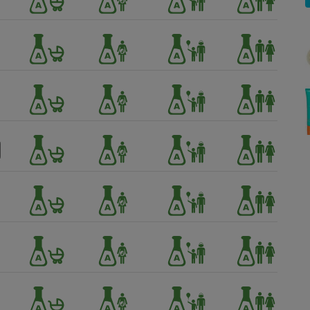
Électricité - Gaz
Appareil photo
numérique
Four encastrable
Lessive
Aspirateur