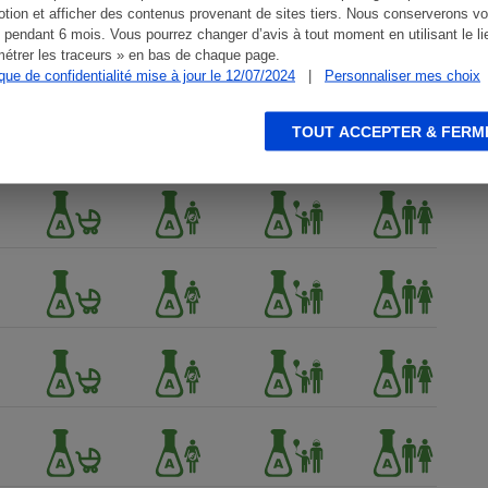
tion et afficher des contenus provenant de sites tiers. Nous conserverons vo
 pendant 6 mois. Vous pourrez changer d’avis à tout moment en utilisant le li
étrer les traceurs » en bas de chaque page.
ique de confidentialité mise à jour le 12/07/2024
|
Personnaliser mes choix
TOUT ACCEPTER & FERM