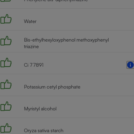
Radiateur électrique
Water
Téléphone mobile -
Smartphone
Plaque de cuisson à
induction
Bis-ethylhexyloxyphenol methoxyphenyl
triazine
Climatiseur -
Ci 77891
Ventilateur
Potassium cetyl phosphate
Antivirus
Climatiseur -
Ventilateur
Myristyl alcohol
Oryza sativa starch