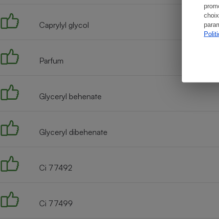
promo
choix
Caprylyl glycol
param
Polit
Parfum
Glyceryl behenate
Glyceryl dibehenate
Ci 77492
Ci 77499