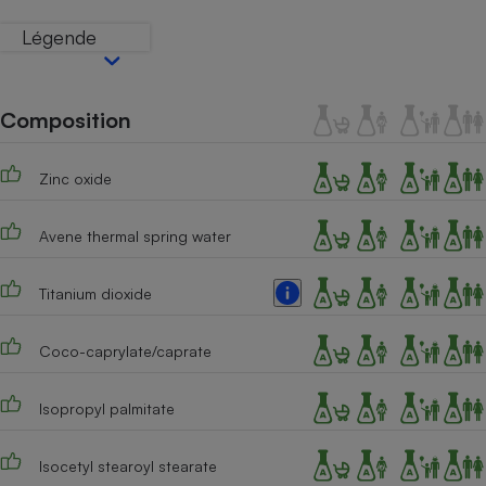
Téléphone mobile -
Smartphone
Légende
Plaque de cuisson à
induction
Composition
Climatiseur -
Ventilateur
Zinc oxide
Avene thermal spring water
Antivirus
Climatiseur -
Titanium dioxide
Ventilateur
Coco-caprylate/caprate
Isopropyl palmitate
Isocetyl stearoyl stearate