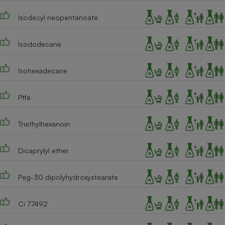
Cafetière à expressos
Isodecyl neopentanoate
Isododecane
Isohexadecane
Ptfe
Robot ménager
Triethylhexanoin
Dicaprylyl ether
Peg-30 dipolyhydroxystearate
Ci 77492