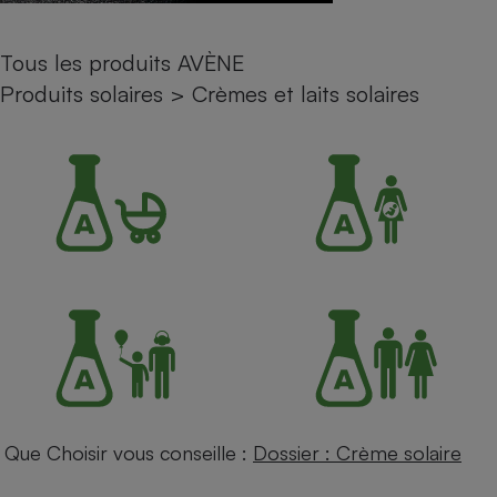
Petit électroménager - U
Complément
Tous les produits AVÈNE
alimentaire
Mutuelle
Produits solaires
>
Crèmes et laits solaires
Assurance emprunteur
Matelas
Champagne
bouteille
Banque en 
Téléviseur
Antimoustique
Lave-linge
Radiateur électrique
Que Choisir vous conseille :
Dossier : Crème solaire