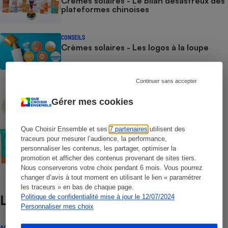
Crèmes solaires - Le bilan désastreux des
plateformes chinoises
CONSEILS
Crèmes solaires - Les logos à la loupe
Continuer sans accepter
COMMENT NOUS TESTONS
Crèmes solaires - Le protocole
Gérer mes cookies
Que Choisir Ensemble et ses
7 partenaires
utilisent des
COMMENT NOUS TESTONS
traceurs pour mesurer l’audience, la performance,
Crèmes solaires visage - Le protocole
personnaliser les contenus, les partager, optimiser la
promotion et afficher des contenus provenant de sites tiers.
Nous conserverons votre choix pendant 6 mois. Vous pourrez
changer d’avis à tout moment en utilisant le lien « paramétrer
les traceurs » en bas de chaque page.
Politique de confidentialité mise à jour le 12/07/2024
Lire aussi
Personnaliser mes choix
ACTUALITÉ