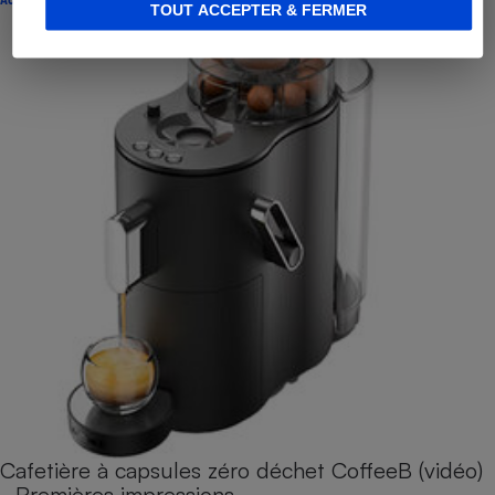
TOUT ACCEPTER & FERMER
Cafetière à capsules zéro déchet CoffeeB (vidéo)
- Premières impressions