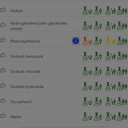
Cafetière à expressos
Parfum
Hydrogenated palm glycerides
citrate
Phenoxyethanol
Sodium benzoate
Robot ménager
Sodium chloride
Sodium hydroxide
Tocopherol
Water