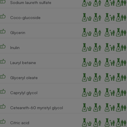
Sodium laureth sulfate
Téléphone mobile -
Smartphone
Plaque de cuisson à
induction
Coco-glucoside
Glycerin
Climatiseur -
Ventilateur
Inulin
Lauryl betaine
Antivirus
Climatiseur -
Glyceryl oleate
Ventilateur
Caprylyl glycol
Ceteareth-60 myristyl glycol
Citric acid