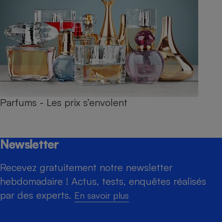
Parfums - Les prix s’envolent
Newsletter
Recevez gratuitement notre newsletter
hebdomadaire ! Actus, tests, enquêtes réalisés
par des experts.
En savoir plus