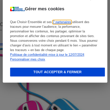
Gérer mes cookies
Que Choisir Ensemble et ses
7 partenaires
utilisent des
Cafetière à capsules zéro déchet CoffeeB (vidéo)
traceurs pour mesurer l’audience, la performance,
- Premières impressions
personnaliser les contenus, les partager, optimiser la
promotion et afficher des contenus provenant de sites tiers.
Nous conserverons votre choix pendant 6 mois. Vous pourrez
CONSEILS
changer d’avis à tout moment en utilisant le lien « paramétrer
les traceurs » en bas de chaque page.
Politique de confidentialité mise à jour le 12/07/2024
Personnaliser mes choix
TOUT ACCEPTER & FERMER