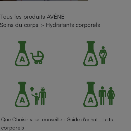
Petit électroménager - U
Complément
Tous les produits AVÈNE
alimentaire
Mutuelle
Soins du corps
>
Hydratants corporels
Assurance emprunteur
Matelas
Champagne
bouteille
Banque en 
Téléviseur
Antimoustique
Lave-linge
Radiateur électrique
Que Choisir vous conseille :
Guide d'achat : Laits
corporels