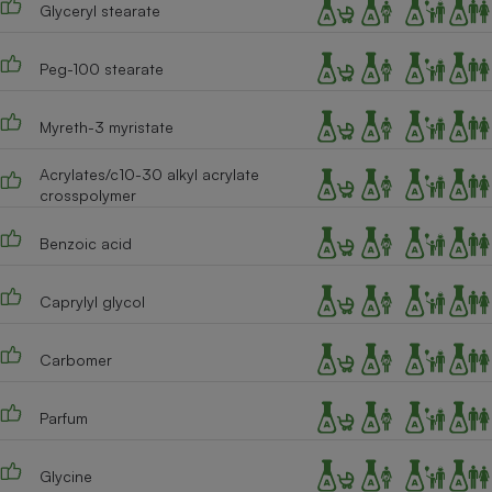
Glyceryl stearate
Cafetière à expressos
Peg-100 stearate
Myreth-3 myristate
Acrylates/c10-30 alkyl acrylate
crosspolymer
Benzoic acid
Robot ménager
Caprylyl glycol
Carbomer
Parfum
Glycine