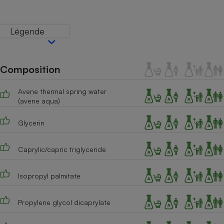
Téléphone mobile -
Smartphone
Plaque de cuisson à
Légende
induction
Composition
Climatiseur -
Ventilateur
Avene thermal spring water
(avene aqua)
Antivirus
Glycerin
Climatiseur -
Ventilateur
Caprylic/capric triglyceride
Isopropyl palmitate
Propylene glycol dicaprylate