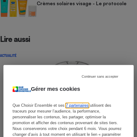
Crèmes solaires visage - Le protocole
Lire aussi
ACTUALITÉ
Continuer sans accepter
Gérer mes cookies
Que Choisir Ensemble et ses
7 partenaires
utilisent des
traceurs pour mesurer l’audience, la performance,
personnaliser les contenus, les partager, optimiser la
promotion et afficher des contenus provenant de sites tiers.
Nous conserverons votre choix pendant 6 mois. Vous pourrez
changer d’avis à tout moment en utilisant le lien « paramétrer