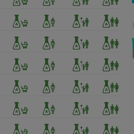
Électricité - Gaz
Appareil photo
numérique
Four encastrable
Lessive
Aspirateur