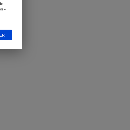
tre
en «
ER