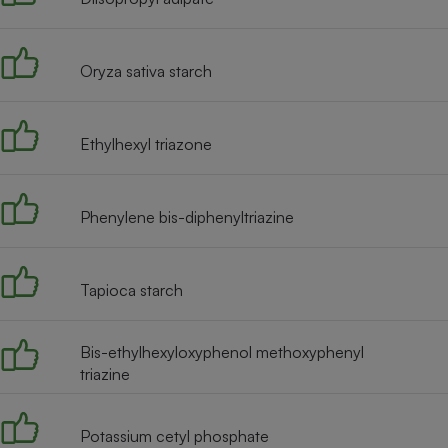
Radiateur électrique
Oryza sativa starch
Téléphone mobile -
Smartphone
Plaque de cuisson à
induction
Ethylhexyl triazone
Climatiseur -
Phenylene bis-diphenyltriazine
Ventilateur
Tapioca starch
Antivirus
Climatiseur -
Ventilateur
Bis-ethylhexyloxyphenol methoxyphenyl
triazine
Potassium cetyl phosphate