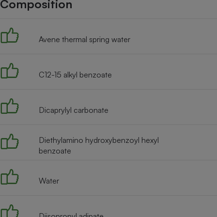
Composition
Internet
Gros électroménager
Téléphonie
Avene thermal spring water
Petit électroménager 
Complément
alimentaire
Mutuelle
Assurance emprunteu
C12-15 alkyl benzoate
Dicaprylyl carbonate
Matelas
Champa
boutei
Diethylamino hydroxybenzoyl hexyl
Banque 
benzoate
Téléviseur
Antimoustique
Lave-linge
Water
Diisopropyl adipate