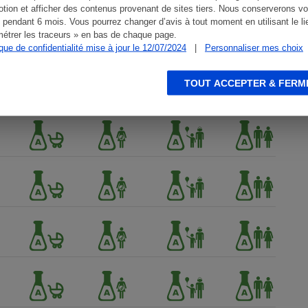
tion et afficher des contenus provenant de sites tiers. Nous conserverons vo
 pendant 6 mois. Vous pourrez changer d’avis à tout moment en utilisant le li
étrer les traceurs » en bas de chaque page.
ique de confidentialité mise à jour le 12/07/2024
|
Personnaliser mes choix
TOUT ACCEPTER & FERM