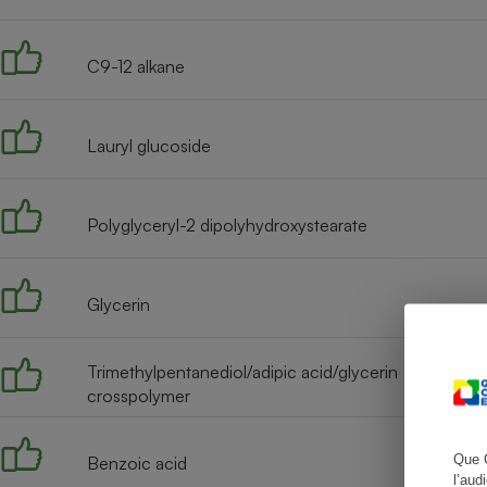
C9-12 alkane
Cafetière à expresso
Lauryl glucoside
Polyglyceryl-2 dipolyhydroxystearate
Glycerin
Robot ménager
Trimethylpentanediol/adipic acid/glycerin
crosspolymer
Que 
Benzoic acid
l’aud