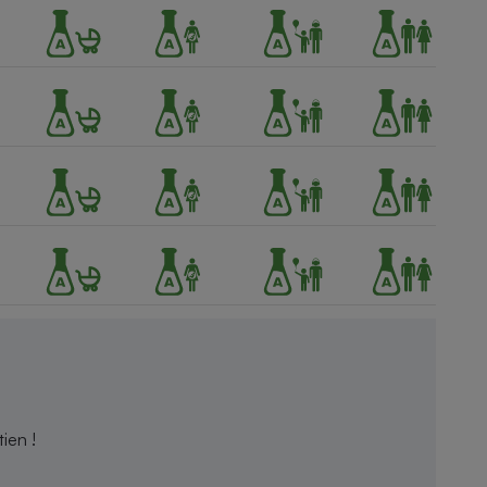
ien !