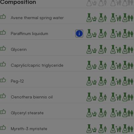
Composition
Téléphone mobile -
Smartphone
Plaque de cuisson à
Avene thermal spring water
induction
Paraffinum liquidum
Climatiseur -
Ventilateur
Glycerin
Caprylic/capric triglyceride
Antivirus
Climatiseur -
Peg-12
Ventilateur
Oenothera biennis oil
Glyceryl stearate
Myreth-3 myristate