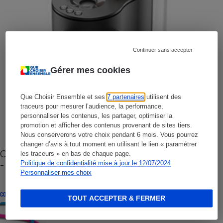
Continuer sans accepter
Gérer mes cookies
Que Choisir Ensemble et ses
7 partenaires
utilisent des
traceurs pour mesurer l’audience, la performance,
personnaliser les contenus, les partager, optimiser la
promotion et afficher des contenus provenant de sites tiers.
Nous conserverons votre choix pendant 6 mois. Vous pourrez
changer d’avis à tout moment en utilisant le lien « paramétrer
Cafetière à capsules zéro déchet CoffeeB (vidéo)
les traceurs » en bas de chaque page.
- Premières impressions
Politique de confidentialité mise à jour le 12/07/2024
Personnaliser mes choix
CONSEILS
TOUT ACCEPTER & FERMER