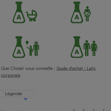
Petit électroménager - U
Complément
alimentaire
Mutuelle
Assurance emprunteur
Matelas
Champagne
bouteille
Banque en 
Téléviseur
Que Choisir vous conseille :
Guide d'achat : Laits
Antimoustique
Lave-linge
corporels
Légende
Radiateur électrique