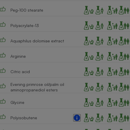
Cafetière à expressos
Peg-100 stearate
Polyacrylate-13
Aquaphilus dolomiae extract
Arginine
Robot ménager
Citric acid
Evening primrose oil/palm oil
aminopropanediol esters
Glycine
Polyisobutene