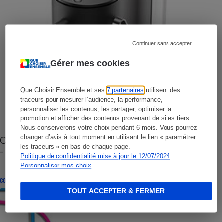
Continuer sans accepter
Gérer mes cookies
Que Choisir Ensemble et ses
7 partenaires
utilisent des
traceurs pour mesurer l’audience, la performance,
personnaliser les contenus, les partager, optimiser la
promotion et afficher des contenus provenant de sites tiers.
Nous conserverons votre choix pendant 6 mois. Vous pourrez
changer d’avis à tout moment en utilisant le lien « paramétrer
Cafetière à capsules zéro déchet CoffeeB (vidéo)
les traceurs » en bas de chaque page.
- Premières impressions
Politique de confidentialité mise à jour le 12/07/2024
Personnaliser mes choix
CONSEILS
TOUT ACCEPTER & FERMER