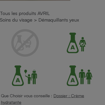
Petit électroménager - U
Complément
Tous les produits AVRIL
alimentaire
Mutuelle
Soins du visage
>
Démaquillants yeux
Assurance emprunteur
Matelas
Champagne
bouteille
Banque en 
Téléviseur
Antimoustique
Lave-linge
Radiateur électrique
Que Choisir vous conseille :
Dossier : Crème
hydratante