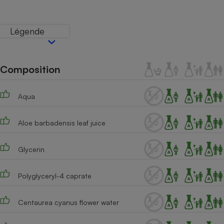
Téléphone mobile -
Smartphone
Plaque de cuisson à
Légende
induction
Composition
Climatiseur -
Ventilateur
Aqua
Antivirus
Aloe barbadensis leaf juice
Climatiseur -
Ventilateur
Glycerin
Polyglyceryl-4 caprate
Centaurea cyanus flower water