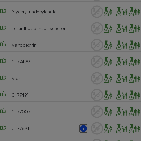
Cafetière à expressos
Glyceryl undecylenate
Helianthus annuus seed oil
Maltodextrin
Ci 77499
Robot ménager
Mica
Ci 77491
Ci 77007
Ci 77891