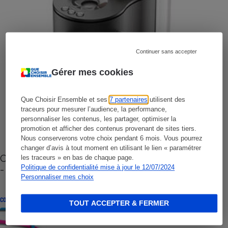
Continuer sans accepter
Gérer mes cookies
Que Choisir Ensemble et ses
7 partenaires
utilisent des
traceurs pour mesurer l’audience, la performance,
personnaliser les contenus, les partager, optimiser la
promotion et afficher des contenus provenant de sites tiers.
Nous conserverons votre choix pendant 6 mois. Vous pourrez
changer d’avis à tout moment en utilisant le lien « paramétrer
Cafetière à capsules zéro déchet CoffeeB (vidéo)
les traceurs » en bas de chaque page.
- Premières impressions
Politique de confidentialité mise à jour le 12/07/2024
Personnaliser mes choix
CONSEILS
TOUT ACCEPTER & FERMER