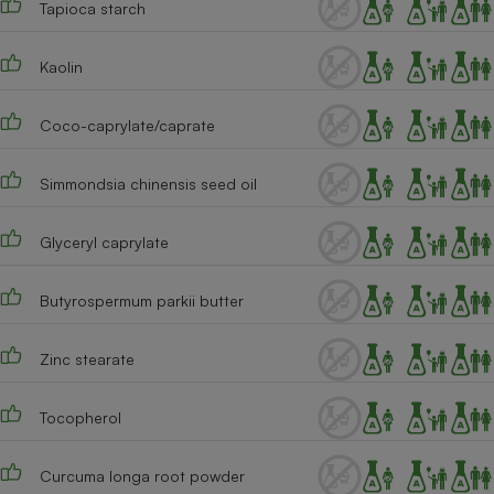
Tapioca starch
Téléphone mobile -
Smartphone
Plaque de cuisson à
induction
Kaolin
Coco-caprylate/caprate
Climatiseur -
Ventilateur
Simmondsia chinensis seed oil
Glyceryl caprylate
Antivirus
Climatiseur -
Butyrospermum parkii butter
Ventilateur
Zinc stearate
Tocopherol
Curcuma longa root powder