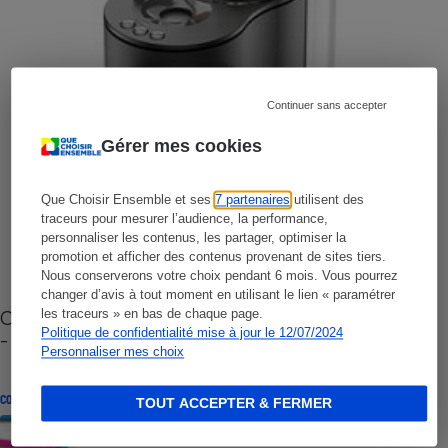
Continuer sans accepter
Gérer mes cookies
Que Choisir Ensemble et ses
7 partenaires
utilisent des
traceurs pour mesurer l’audience, la performance,
personnaliser les contenus, les partager, optimiser la
promotion et afficher des contenus provenant de sites tiers.
Nous conserverons votre choix pendant 6 mois. Vous pourrez
changer d’avis à tout moment en utilisant le lien « paramétrer
Cafetière à capsules zéro déchet CoffeeB (vidéo)
les traceurs » en bas de chaque page.
Politique de confidentialité mise à jour le 12/07/2024
- Premières impressions
Personnaliser mes choix
CONSEILS
TOUT ACCEPTER & FERMER