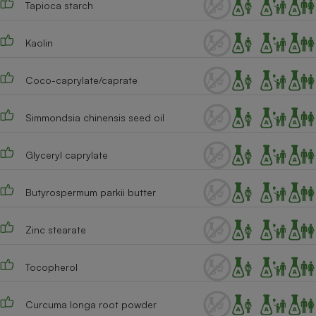
Tapioca starch
Téléphone mobile -
Smartphone
Plaque de cuisson à
induction
Kaolin
Coco-caprylate/caprate
Climatiseur -
Ventilateur
Simmondsia chinensis seed oil
Glyceryl caprylate
Antivirus
Climatiseur -
Butyrospermum parkii butter
Ventilateur
Zinc stearate
Tocopherol
Curcuma longa root powder