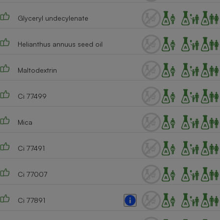
Cafetière à expressos
Glyceryl undecylenate
Helianthus annuus seed oil
Maltodextrin
Ci 77499
Robot ménager
Mica
Ci 77491
Ci 77007
Ci 77891