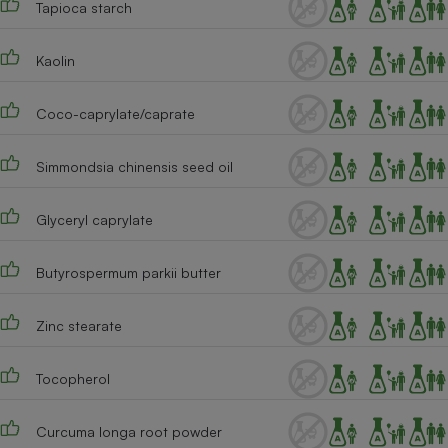
Tapioca starch
Téléphone mobile -
Smartphone
Plaque de cuisson à
induction
Kaolin
Coco-caprylate/caprate
Climatiseur -
Ventilateur
Simmondsia chinensis seed oil
Glyceryl caprylate
Antivirus
Climatiseur -
Butyrospermum parkii butter
Ventilateur
Zinc stearate
Tocopherol
Curcuma longa root powder