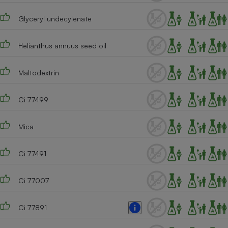
Cafetière à expressos
Glyceryl undecylenate
Helianthus annuus seed oil
Maltodextrin
Ci 77499
Robot ménager
Mica
Ci 77491
Ci 77007
Ci 77891