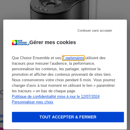
Continuer sans accepter
Gérer mes cookies
Que Choisir Ensemble et ses
7 partenaires
utilisent des
traceurs pour mesurer l’audience, la performance,
personnaliser les contenus, les partager, optimiser la
promotion et afficher des contenus provenant de sites tiers.
Nous conserverons votre choix pendant 6 mois. Vous pourrez
changer d’avis à tout moment en utilisant le lien « paramétrer
Cafetière à capsules zéro déchet CoffeeB (vidéo)
les traceurs » en bas de chaque page.
Politique de confidentialité mise à jour le 12/07/2024
- Premières impressions
Personnaliser mes choix
CONSEILS
TOUT ACCEPTER & FERMER