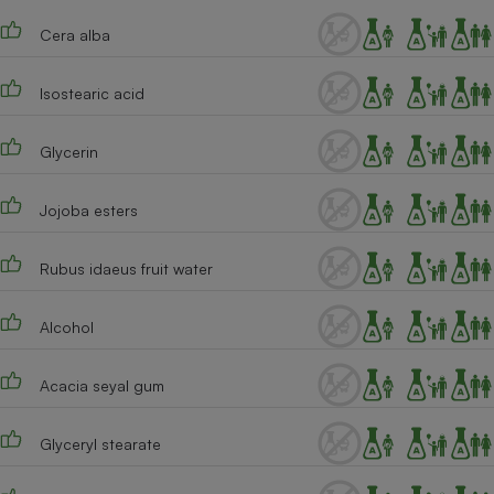
Téléphone mobile -
Smartphone
Cera alba
Plaque de cuisson à
induction
Isostearic acid
Glycerin
Climatiseur -
Ventilateur
Jojoba esters
Antivirus
Rubus idaeus fruit water
Climatiseur -
Ventilateur
Alcohol
Acacia seyal gum
Glyceryl stearate