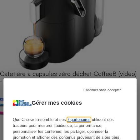
Cafetière à capsules zéro déchet CoffeeB (vidéo)
- Premières impressions
Continuer sans accepter
CONSEILS
Gérer mes cookies
Que Choisir Ensemble et ses
7 partenaires
utilisent des
traceurs pour mesurer l’audience, la performance,
personnaliser les contenus, les partager, optimiser la
promotion et afficher des contenus provenant de sites tiers.