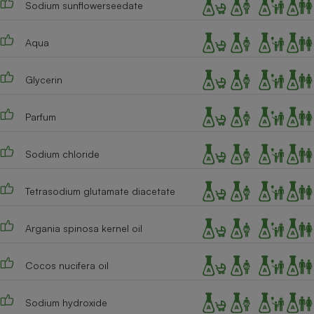
Sodium sunflowerseedate
Téléphone mobile -
Smartphone
Plaque de cuisson à
induction
Aqua
Glycerin
Climatiseur -
Ventilateur
Parfum
Sodium chloride
Antivirus
Climatiseur -
Tetrasodium glutamate diacetate
Ventilateur
Argania spinosa kernel oil
Cocos nucifera oil
Sodium hydroxide