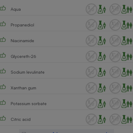
Téléphone mobile -
Smartphone
Aqua
Plaque de cuisson à
induction
Propanediol
Niacinamide
Climatiseur -
Ventilateur
Glycereth-26
Antivirus
Sodium levulinate
Climatiseur -
Ventilateur
Xanthan gum
Potassium sorbate
Citric acid