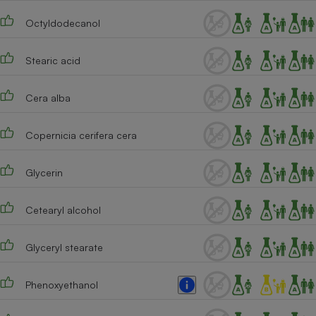
Téléphone mobile -
Smartphone
Octyldodecanol
Plaque de cuisson à
induction
Stearic acid
Cera alba
Climatiseur -
Ventilateur
Copernicia cerifera cera
Antivirus
Glycerin
Climatiseur -
Ventilateur
Cetearyl alcohol
Glyceryl stearate
Phenoxyethanol