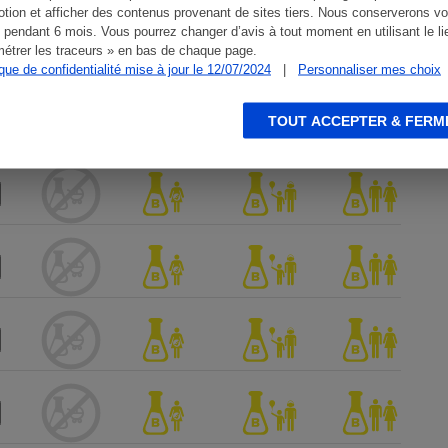
tion et afficher des contenus provenant de sites tiers. Nous conserverons vo
 pendant 6 mois. Vous pourrez changer d’avis à tout moment en utilisant le li
étrer les traceurs » en bas de chaque page.
ique de confidentialité mise à jour le 12/07/2024
|
Personnaliser mes choix
TOUT ACCEPTER & FERM