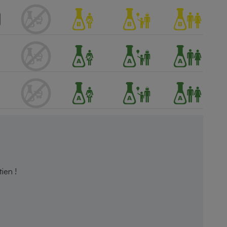
ien !