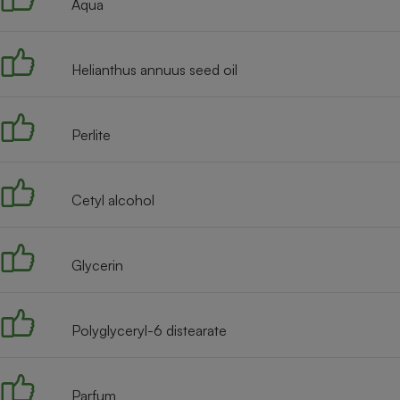
Aqua
Internet
Gros électroménager
Téléphonie
Helianthus annuus seed oil
Petit électroménager 
Complément
alimentaire
Mutuelle
Perlite
Assurance emprunteu
Cetyl alcohol
Matelas
Champa
boutei
Banque 
Glycerin
Téléviseur
Antimoustique
Lave-linge
Polyglyceryl-6 distearate
Parfum