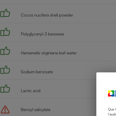
Cocos nucifera shell powder
Cafetière à expresso
Polyglyceryl-3 beeswax
Hamamelis virginiana leaf water
Sodium benzoate
Robot ménager
Lactic acid
Benzyl salicylate
Que 
l’aud