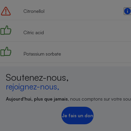
Citronellol
Citric acid
Potassium sorbate
Soutenez-nous,
rejoignez-nous,
Aujourd'hui, plus que jamais
, nous comptons sur votre sout
Je fais un don