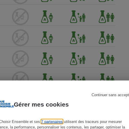
s
Réfrigérateur
Continuer sans accept
Gérer mes cookies
Choisir Ensemble et ses
7 partenaires
utilisent des traceurs pour mesurer
ience, la performance, personnaliser les contenus, les partager, optimiser la