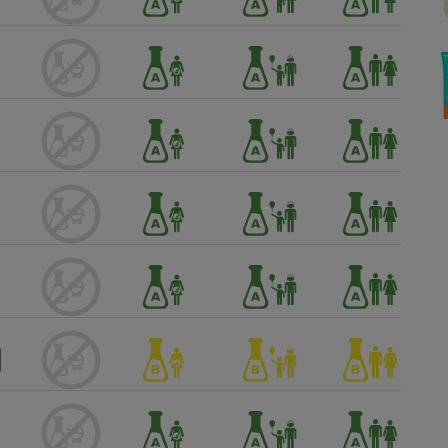
Électricité - Gaz
Appareil photo
numérique
Four encastrable
Lessive
Aspirateur