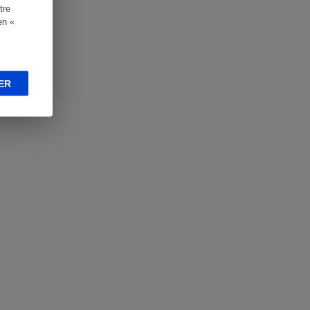
tre
en «
ER