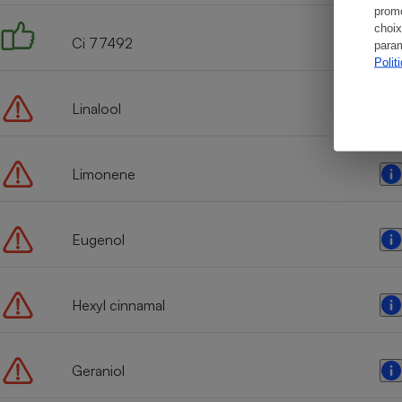
promo
choix
Ci 77492
param
Polit
Linalool
Limonene
Eugenol
Hexyl cinnamal
Geraniol