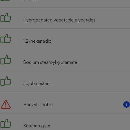
Radiateur électrique
Hydrogenated vegetable glycerides
Téléphone mobile -
Smartphone
Plaque de cuisson à
induction
1,2-hexanediol
Climatiseur -
Sodium stearoyl glutamate
Ventilateur
Jojoba esters
Antivirus
Climatiseur -
Ventilateur
Benzyl alcohol
Xanthan gum