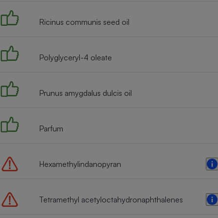
Radiateur électrique
Ricinus communis seed oil
Téléphone mobile -
Smartphone
Plaque de cuisson à
Polyglyceryl-4 oleate
induction
Prunus amygdalus dulcis oil
Climatiseur -
Ventilateur
Parfum
Antivirus
Climatiseur -
Hexamethylindanopyran
Ventilateur
Tetramethyl acetyloctahydronaphthalenes