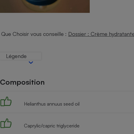
Internet
Gros électroménager
Téléphonie
Petit électroménager 
Complément
Que Choisir vous conseille :
Dossier : Crème hydratant
alimentaire
Mutuelle
Assurance emprunteu
Légende
Matelas
Champa
Composition
boutei
Banque 
Téléviseur
Antimoustique
Helianthus annuus seed oil
Lave-linge
Caprylic/capric triglyceride