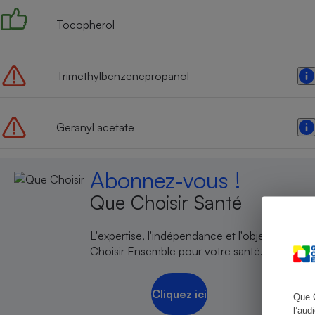
Tocopherol
Cafetière à expresso
Trimethylbenzenepropanol
Geranyl acetate
Abonnez-vous !
Que Choisir Santé
Robot ménager
L'expertise, l'indépendance et l'objectivité de
Choisir Ensemble pour votre santé.
Cliquez ici
Que 
l’aud