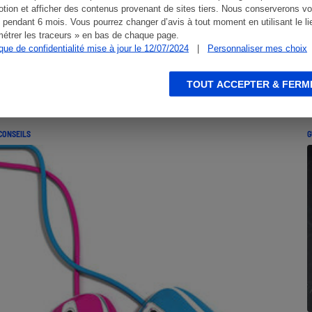
tion et afficher des contenus provenant de sites tiers. Nous conserverons vo
 pendant 6 mois. Vous pourrez changer d’avis à tout moment en utilisant le li
étrer les traceurs » en bas de chaque page.
ique de confidentialité mise à jour le 12/07/2024
|
Personnaliser mes choix
TOUT ACCEPTER & FERM
CONSEILS
G