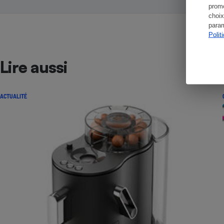
promo
choix
param
Polit
Lire aussi
ACTUALITÉ