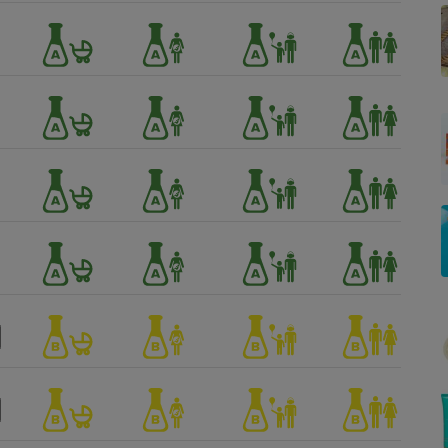
Électricité - Gaz
Appareil photo
numérique
Four encastrable
Lessive
Aspirateur