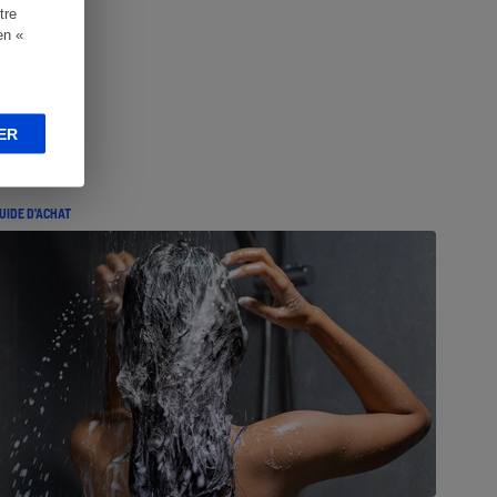
tre
en «
ER
UIDE D'ACHAT