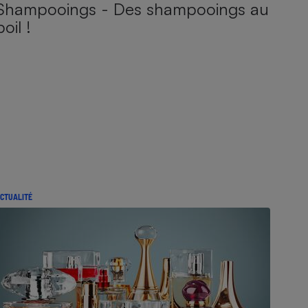
Shampooings - Des shampooings au
poil !
CTUALITÉ