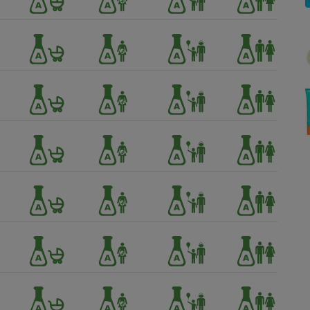
Électricité - Gaz
Appareil photo
numérique
Four encastrable
Lessive
Aspirateur