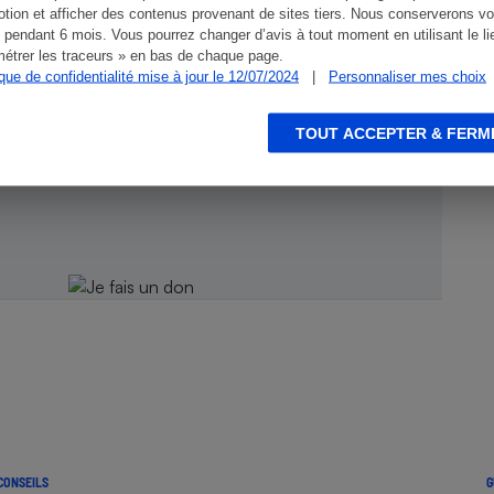
tion et afficher des contenus provenant de sites tiers. Nous conserverons vo
 pendant 6 mois. Vous pourrez changer d’avis à tout moment en utilisant le li
étrer les traceurs » en bas de chaque page.
ique de confidentialité mise à jour le 12/07/2024
|
Personnaliser mes choix
TOUT ACCEPTER & FERM
ien !
CONSEILS
G