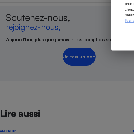
promo
choix
Soutenez-nous,
param
Polit
rejoignez-nous,
Aujourd'hui, plus que jamais
, nous comptons sur votre sout
Je fais un don
Lire aussi
ACTUALITÉ