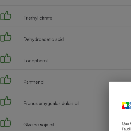
Triethyl citrate
Cafetière à expresso
Dehydroacetic acid
Tocopherol
Panthenol
Robot ménager
Prunus amygdalus dulcis oil
Que 
Glycine soja oil
l’aud