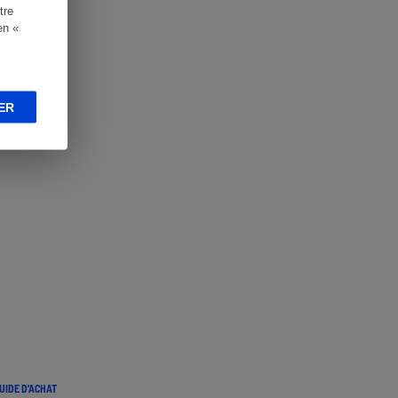
tre
en «
ER
UIDE D'ACHAT