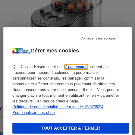
Continuer sans accepter
Gérer mes cookies
Que Choisir Ensemble et ses
7 partenaires
utilisent des
traceurs pour mesurer l’audience, la performance,
personnaliser les contenus, les partager, optimiser la
promotion et afficher des contenus provenant de sites tiers.
Nous conserverons votre choix pendant 6 mois. Vous pourrez
changer d’avis à tout moment en utilisant le lien « paramétrer
les traceurs » en bas de chaque page.
Politique de confidentialité mise à jour le 12/07/2024
Cafetière à capsules zéro déchet CoffeeB (vidéo)
Personnaliser mes choix
- Premières impressions
TOUT ACCEPTER & FERMER
CONSEILS