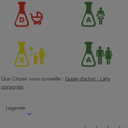
Petit électroménager - U
Complément
alimentaire
Mutuelle
Assurance emprunteur
Matelas
Champagne
bouteille
Banque en 
Téléviseur
Que Choisir vous conseille :
Guide d'achat : Laits
Antimoustique
Lave-linge
corporels
Légende
Radiateur électrique