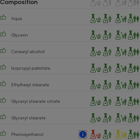
Composition
Téléphone mobile -
Smartphone
Plaque de cuisson à
Aqua
induction
Glycerin
Climatiseur -
Ventilateur
Cetearyl alcohol
Isopropyl palmitate
Antivirus
Climatiseur -
Ethylhexyl stearate
Ventilateur
Glyceryl stearate citrate
Glyceryl stearate
Phenoxyethanol