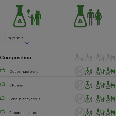
Petit électroménager - U
Complément
alimentaire
Mutuelle
Assurance emprunteur
Légende
Matelas
Champagne
bouteille
Composition
Banque en 
Téléviseur
Cocos nucifera oil
Antimoustique
Lave-linge
Glycerin
Lanolin anhydrous
Radiateur électrique
Potassium sorbate