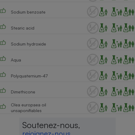
Téléphone mobile -
Smartphone
Sodium benzoate
Plaque de cuisson à
induction
Stearic acid
Sodium hydroxide
Climatiseur -
Ventilateur
Aqua
Antivirus
Polyquaternium-47
Climatiseur -
Ventilateur
Dimethicone
Olea europaea oil
unsaponifiables
Soutenez-nous,
rejoignez-nous,