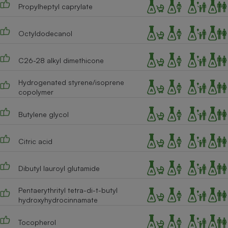
Téléphone mobile -
Propylheptyl caprylate
Smartphone
Plaque de cuisson à
induction
Octyldodecanol
C26-28 alkyl dimethicone
Climatiseur -
Hydrogenated styrene/isoprene
Ventilateur
copolymer
Butylene glycol
Antivirus
Climatiseur -
Citric acid
Ventilateur
Dibutyl lauroyl glutamide
Pentaerythrityl tetra-di-t-butyl
hydroxyhydrocinnamate
Tocopherol