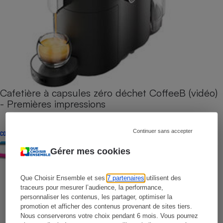
Cafetière à capsules zéro déchet CoffeeB (vidéo)
- Premières impressions
Continuer sans accepter
CONSEILS
Gérer mes cookies
Que Choisir Ensemble et ses
7 partenaires
utilisent des
traceurs pour mesurer l’audience, la performance,
personnaliser les contenus, les partager, optimiser la
promotion et afficher des contenus provenant de sites tiers.
Nous conserverons votre choix pendant 6 mois. Vous pourrez