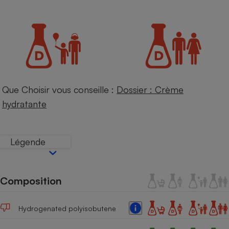
Petit électroménager - U
Complément
alimentaire
Mutuelle
Assurance emprunteur
Que Choisir vous conseille :
Dossier : Crème
Matelas
Champagne
hydratante
bouteille
Banque en 
Téléviseur
Légende
Antimoustique
Lave-linge
Composition
Radiateur électrique
Hydrogenated polyisobutene