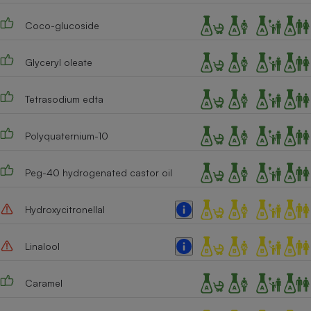
Cafetière à expressos
Coco-glucoside
Glyceryl oleate
Tetrasodium edta
Polyquaternium-10
Robot ménager
Peg-40 hydrogenated castor oil
Hydroxycitronellal
Linalool
Caramel