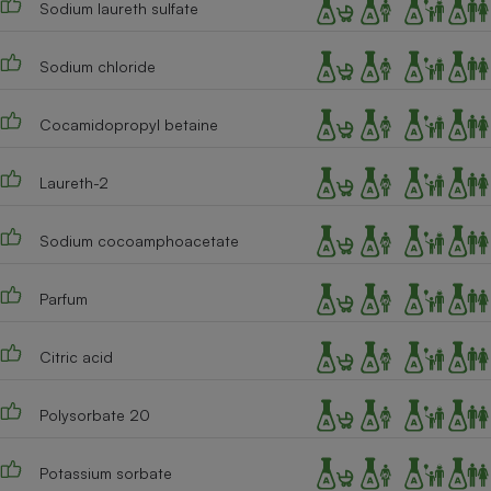
Sodium laureth sulfate
Téléphone mobile -
Smartphone
Plaque de cuisson à
induction
Sodium chloride
Cocamidopropyl betaine
Climatiseur -
Ventilateur
Laureth-2
Sodium cocoamphoacetate
Antivirus
Climatiseur -
Parfum
Ventilateur
Citric acid
Polysorbate 20
Potassium sorbate