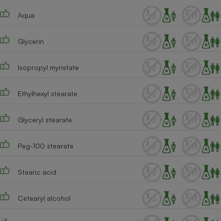
Téléphone mobile -
Smartphone
Aqua
Plaque de cuisson à
induction
Glycerin
Isopropyl myristate
Climatiseur -
Ventilateur
Ethylhexyl stearate
Antivirus
Glyceryl stearate
Climatiseur -
Ventilateur
Peg-100 stearate
Stearic acid
Cetearyl alcohol